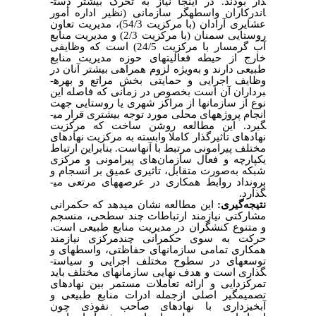
دار بودند. در اینجا نیاز به تحرک بیشتر دست­
اندرکاران واسطه­گر سازمانی (نظیر اداره أمور
عشایری آرادان (با مرکزیت 54/3)، مدیریت تعاون
روستایی سمنان (با مرکزیت 2/3) و مدیریت منابع
آب گرمسار با مرکزیت 24/5) است که وظایفی
خارج از حیطه فعالیت­های حوزه مدیریت منابع
طبیعی دارند و به‌ویژه لزوم همراهی بیشتر آنان در
وظایف اجرایی و حمایتی بخش مراتع و بهره­
برداران آن است بخصوص در زمانی که فاصله این
نوع از سازمان­ها از مراکز شهری یا روستایی جهت
انجام پروژه­های محلی مورد توجه بیشتری قرار می­
گیرد.
این مطالعه روشن ساخت که مرکزیت
نهادهای تاثیرگذار کاملا وابسته به مرکزیت نهادهای
مختلف پیرامونی مرتبط با آن­هاست. بنابراین ارتباط
یکپارچه و فعال سازمان‌های پیرامونی و مرکزی
شبکه به‌صورت متقابل، تاثیری عمیق بر انسجام و
برونداد روابط همکاری در عرصه­های مرتعی می­
گذارد.
نتیجه‌گیری:
این مطالعه نشان می­دهد که حکمرانی
مشارکتی نیازمند ارتباطات چند سطحی، منسجم
و متنوع کنشگران در مدیریت منابع طبیعی است.
حرکت به سوی حکمرانی چندمرکزی نیازمند
همکاری تمامی سازمان­های حفاظتی، واسطه­ای و
توسعه­ای در سطوح مختلف اجرایی و سیاست­
گذاری است و هدف نهایی سازمان­های مختلف باید
تمرکزدایی و ارائه تعاملات مستمر بین نهادهای
تصمیم­گیر اصلی ازجمله ادرات منابع طبیعی و
آبخیزداری با نهادهای صاحب نفوذی چون