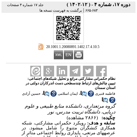
دوره ۱۷، شماره ۴ - ( ۱۲-۱۴۰۲ )
جلد ۱۷ شماره ۴ صفحات
|
۶۸۳-۶۶۵
برگشت به فهرست نسخه ها
‎ 20.1001.1.20080891.1402.17.4.10.5
نظام حکمرانی مشارکتی مراتع و تحلیل شبکه‌های اجتماعی:
تبیین چالش‌های ارتباط چندسطحی دست اندرکاران دولتی در
استان سمنان
،
،
فاطمه قنبری
ایمان اسلامی
حسین آزادی
گروه مرتعداری، دانشکده منابع طبیعی و علوم
دریایی، دانشگاه تربیت مدرس، نور
چکیده:
(۲۸۶۶ مشاهده)
سابقه و هدف:
رویکرد حکمرانی مشارکتی، شبکه
همکاری کنشگران متنوع را شامل می­شود. در
عرصه­های مرتعی، پایداری روابط اجتماعی متاثر از