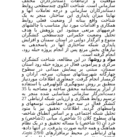
موقعیت و ارتباطات دست­اندرکاران مختلف
سازمانی است. شناخت الگوی چندسطحی روابط
دست­اندرکاران سازمانی و درجه تعاملات آن­ها و
نهایتا میزان پایداری این ساختار، منجر به یک
شناخت واقع بینانه از وضعیت فعلی روابط
همکاری و اقدامات مورد نیاز متناسب با چالش­های
عرصه­های مرتعی می­شود
این پژوهش با هدف
.
تحلیل وضعیت حکمرانی چندسطحی کنشگران
متنوع و اثرگذار دولتی در استان سمنان و افزایش
پایداری شبکه ساختاری آن­ها در پاسخ­دهی به
نیازهای بخش مرتع پس از انجام پروژه حبله رود،
انجام گرفته است.
مواد و روش­ها:
در این مطالعه، شناخت کنشگران
مرکزی و پیرامونی فعال در پروژه حبله رود استان
سمنان، مبتنی بر پیمایش میدانی در سطوح
چهارگانه شهرستان­های سمنان، سرخه، آرادان و
گرمسار انجام گرفت. جمع­آوری اطلاعات
موردنیاز
منطبق بر روش نمونه­گیری گلوله­برفی با استفاده
از ابزار پرسشنامه محقق ساخته و مصاحبه با 35
دست‌اندرکار سازمانی شناسایی شده منجر به
ترسیم روابط همکاری و ارزیابی شبکه ارتباطی 27
کنشگر فعال در سه حوزه حفاظتی، توسعه­ای و
واسطه­ای گردید. اطلاعات تحقیق نیز با متود
تحلیل شبکه اجتماعی و بر اساس انطباق شاخص­
های سطوح کلان (5 شاخص)، میانی (2شاخص) و
خرد آن (6 شاخص) با مساله تحقیق و در یک نظام
هماهنگ و همه جانبه صورت پذیرفت. در انتها داده­
های ارتباطی در محیط نرم­افزارهای 2/9/0
،
Gephi