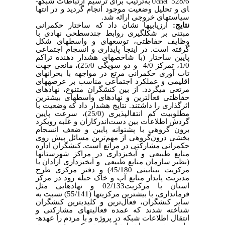
528/6
به‌ترتیب برای ترسیم ارتباطات شبکه­
Ucinet
ای و تحلیل وضعیت موجود انجام گردید و در انتها
سیاست­های خروجی ارائه شد.
نتایج:
ارزیابی­ها نشان داد که ساختار حکمرانی
مبتنی بر شکل­گیری روابط چندسطحی نهادی با
وظایف حفاظتی، توسعه­ای و واسطه­ای شکل
گرفته است. در اینجا پایداری و انسجام اجتماعی
پایین ساختار (با شاخص­های هشدار دهنده تراکم
1/0، تمرکز 4/0 و دو سویگی 25/0)، مانعی جهت
تاب آوری حکمرانی مرتع در مواجهه با بحران­های
اقلیمی و عملکرد اجتماعی مناسب بر عرصه­های
مرتعی می­گردد. از بین کنشگران متنوع، نهادهای
حفاظتی فعال­ترین و نهادهای واسطه­ای بیشترین
اثرگذاری را داشتند. نتایج هشدار داد که وضعیت با
مطلوبیت کم انتقال­پذیری (25/0)، سرعت پایین
گردش اطلاعات بین دست‌اندرکاران و غلبه رویکرد
برون گروهی با پشتوانه پایین و ضعف انسجام
بخشی درون‌گروهی از مهم‌ترین مسائل پیش روی
حکمرانی مشارکتی در مراتع است. کنشگران اداره
منابع طبیعی و آبخیزداری در مراکز شهرستان­ها
(نظیر سازمان منابع طبیعی و آبخیزداری آرادان با
مرکزیت بینابینی 45/180) و دفتر مرکزی طرح
مدیریت پایدار منابع آب و خاک حبله رود در مرکز
استان با مرکزیت02/133 و نهادهایی مثل
فرمانداری، با بیشترین مرکزیت­ها (55/141) نسبت به
سایر کنشگران، فعال‌ترین و کلیدی­ترین کنشگران
شناخته شدند که عمده فعالیت­های مشارکتی و
انتقال اطلاعات شبکه در پروژه و با مردم را عهده­