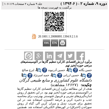
دوره ۹، شماره ۲ - ( ۶-۱۳۹۴ )
|
جلد ۹ شماره ۲ صفحات ۱۱۹-۱۰۶
برگشت به فهرست نسخه ها
‎ 20.1001.1.20080891.1394.9.2.1.6
برآورد ارزش اقتصادی کارکرد تنظیم گازها در اکوسیستم‌های
مرتعی حوزه آبخیز تهم
،
،
حسن یگانه
حسین آذرنیوند
ایرج صالح
،
،
حسین ارزانی
حمید امیرنژاد
دانشگاه علوم کشاورزی و منابع طبیعی گرگان
چکیده:
(۱۲۶۲۷ مشاهده)
هدف از این مطالعه برآورد ارزش اقتصادی کارکرد تنظیم گازها
در اکوسیستم مرتعی حوزه آبخیز تهم بود.
در
این تحقیق از روش
اندازه‌گیری‌های تجربی و فرمول فتوسنتز به­ترتیب برای محاسبه
جذب و ذخیره کربن و عرضه اکسیژن استفاده شد.
در این
تحقیق برای ضریب تبدیل و میزان کربن آلی گیاه از روش
سوزاندن (احتراق) در کوره‌های الکتریکی استفاده شد.
همچنین