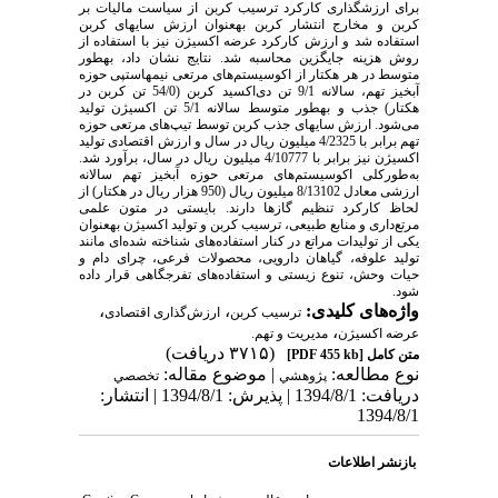
برای ارزش­گذاری کارکرد ترسیب کربن از سیاست مالیات بر
کربن و مخارج انتشار کربن به­عنوان ارزش سایه­ای کربن
استفاده شد و ارزش کارکرد عرضه اکسیژن نیز با استفاده از
روش هزینه جایگزین محاسبه شد
.
نتایج نشان داد، به­طور
متوسط در هر هکتار از اکوسیستم‌های مرتعی نیمه­استپی حوزه
آبخیز تهم، سالانه 9/1 تن دی‌اکسید کربن (54/0 تن کربن در
هکتار) جذب و به­طور متوسط سالانه 5/1 تن اکسیژن تولید
می‌شود. ارزش سایه­ای جذب کربن توسط تیپ‌های مرتعی حوزه
تهم برابر با 4/2325 میلیون ریال در سال و ارزش اقتصادی تولید
اکسیژن نیز برابر با 4/10777 میلیون ریال در سال، برآورد شد.
به‌طور‌کلی اکوسیستم‌های مرتعی حوزه آبخیز تهم سالانه
ارزشی معادل 8/13102 میلیون ریال (950 هزار ریال در هکتار) از
لحاظ کارکرد تنظیم گازها دارند.
بایستی در متون علمی
مرتع‌داری و منابع طبیعی، ترسیب کربن و تولید اکسیژن به­عنوان
یکی از تولیدات مراتع در کنار استفاده‌های شناخته شده‌ای مانند
تولید علوفه، گیاهان دارویی، محصولات فرعی، چرای دام و
حیات وحش، تنوع زیستی و استفاده‌های تفرجگاهی قرار داده
شود.
واژه‌های کلیدی:
،
،
ترسیب کربن
ارزش‌گذاری اقتصادی
،
عرضه اکسیژن
مدیریت و تهم.
(۳۷۱۵ دریافت)
متن کامل
[PDF 455 kb]
نوع مطالعه:
| موضوع مقاله:
پژوهشي
تخصصي
دریافت: 1394/8/1 | پذیرش: 1394/8/1 | انتشار:
1394/8/1
بازنشر اطلاعات