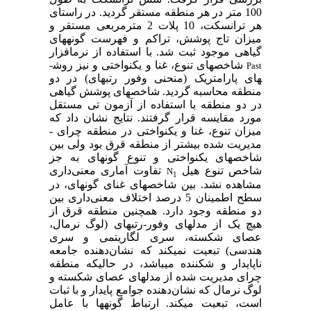
100 متر در هر منطقه مستقر گردید. در راستای
هر ترانسکت، 10 پلات 2 مترمربعی مستقر و
میزان تاج پوشش، تراکم و فهرست گونه­های
گیاهی موجود ثبت شد. با استفاده از نرم­افزار
شاخص­های تنوع، غنا و یکنواختی و نیز روش­
Past
های پارامتریک (منحنی وفور رتبه­ای) در دو
منطقه محاسبه گردید. شاخص­های پوشش گیاهی
در دو منطقه با استفاده از آزمون تی مستقل
مورد مقایسه قرار گرفتند. نتایج نشان داد که
میزان تنوع، غنا و یکنواختی در منطقه چرای ­
مدیریت شده بیشتر از منطقه قرق بود ولی بین
شاخص­های یکنواختی و تنوع گونه­ای به جز
شاخص تنوع هیل
تفاوت آماری معنی‌داری
N
1
مشاهده نشد. بین شاخص­های غنای گونه­ای، در
سطح اطمینان 5 درصد اختلاف معنی‌داری بین
دو منطقه وجود دارد. همچنین منطقه قرق از
هیچ یک از مدل­های وفور­-­رتبه­ای (لوگ نرمال،
عصای شکسته، سری لگاریتمی و سری
هندسی) تبعیت نمی­کند که نشان‌دهنده­ جامعه
ناپایدار و شکننده می­باشد، در حالی­که منطقه
چرای مدیریت شده از مدل­های عصای شکسته و
لوگ نرمال که نشان‌دهنده جوامع پایدار و با ثبات
است، تبعیت می­کند. ارتباط گونه­ها با عامل