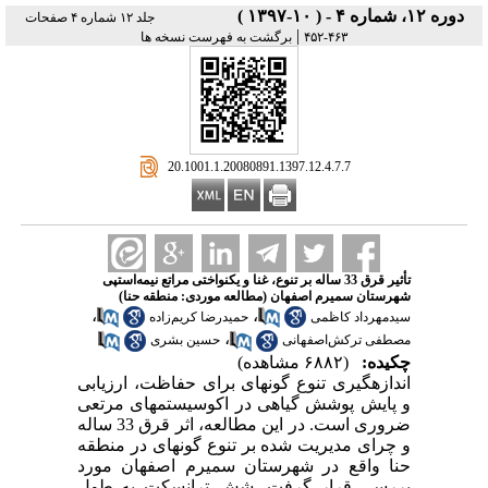
دوره ۱۲، شماره ۴ - ( ۱۰-۱۳۹۷ )
جلد ۱۲ شماره ۴ صفحات
|
۴۶۳-۴۵۲
برگشت به فهرست نسخه ها
‎ 20.1001.1.20080891.1397.12.4.7.7
تأثیر قرق 33 ساله بر تنوع، غنا و یکنواختی مراتع نیمه‌استپی
شهرستان سمیرم اصفهان (مطالعه موردی: منطقه حنا)
،
،
سید‌مهرداد کاظمی
حمیدرضا کریم‌زاده
،
مصطفی ترکش‌اصفهانی
حسین بشری
چکیده:
(۶۸۸۲ مشاهده)
اندازه­گیری تنوع گونه­ای برای حفاظت، ارزیابی
و پایش پوشش گیاهی در اکوسیستم­های مرتعی
ضروری است. در این مطالعه، اثر قرق 33 ساله
و چرای مدیریت شده بر تنوع گونه­ای در منطقه
حنا واقع در شهرستان سمیرم اصفهان مورد
بررسی قرار گرفت. شش ترانسکت به طول