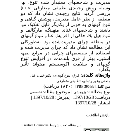
مدیریت و شاخص­های معنی­دار شده تنوع، به­
وسیله روش رج­بندی تطبیقی متعارفی
)
CCA)
بررسی گردید. نتایج رج‌بندی نشان داد که دو
منطقه از نظر عامل مدیریت، پوشش گیاهی و
تنوع گونه­ای به خوبی از یکدیگر قابل تفکیک می­
باشند و شاخص­های غنای منهینگ، مارگالف و
تنوع هیل
، حاکی از افزایش غنا و تنوع گونه­ای
N
1
در منطقه چرای مدیریت‌شده بود. به‌طورکلی
این مطالعه نشان داد که چرای مدیریت شده و
استفاده از سیستم­های چرایی در مراتع نیمه­
استپی، بهتر از قرق بلندمدت در افزایش تنوع
گونه­ای و سلامت اکوسیستم می­تواند تأثیر
بگذارد.
واژه‌های کلیدی:
،
،
،
،
قرق
تنوع گونه‌ای
یکنواختی
غنا
،
منحنی وفور رتبه‌ای
تطبیقی متعارفی.
(۱۸۲۰ دریافت)
متن کامل
[PDF 395 kb]
نوع مطالعه:
| موضوع مقاله:
پژوهشي
تخصصي
دریافت: 1397/10/28 | پذیرش: 1397/10/28 |
انتشار: 1397/10/28
بازنشر اطلاعات
این مقاله تحت شرایط
Creative Commons