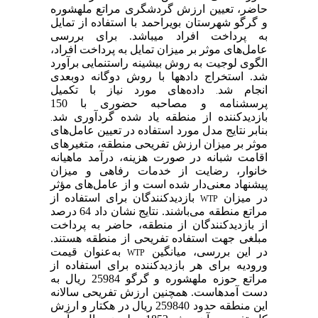
حاضر، تعیین ارزش گردشگری مراتع مله­شوره
و گرگو شهرستان بویراحمد با استفاده از تمایل
به پرداخت افراد می­باشد.
برای
بررسی
عامل‌های
موثر
بر
میزان
تمایل
به
پرداخت افراد
،
الگوی
لوجیت
به
روش
بیشینه
راستنمایی
برآورد
شد.
استخراج داده­ها با روش دوگانه دوبعدی
انجام شد
داده‌های
مورد
نیاز
با
تکمیل
.
پرسشنامه
و مصاحبه
حضوری
با
150
بازدیدکننده
از
منطقه
یاد شده
گردآوری
شد
.
بنابر
نتایج
مدل مورد استفاده در تعیین عامل‌های
موثر بر میزان ارزش تفریحی منطقه،
متغیرهای
اقامت شبانه در صورت هزینه، درآمد ماهیانه
خانوار، رضایت از خدمات رفاهی و
میزان
پیشنهاد
معنی‌دار
شده
است و از عامل‌های مؤثر
در میزان
بازدیدکنندگان برای استفاده از
WTP
مراتع منطقه می‎‎‎‎‎‎باشند. نتایج نشان داد 64 درصد
از بازدیدکنندگان از منطقه، حاضر به پرداخت
مبلغی جهت استفاده تفریحی از منطقه هستند.
در این بررسی، میانگین
به‎‎‎‎‎‎‎‎‎‎‎‎عنوان قیمت
WTP
ورودیه برای هر بازدیدکننده برای استفاده از
مراتع حوزه مله­شوره و گرگو 25984 ریال به
دست آمده‎‎‎‎است. همچنین ارزش تفریحی سالانه
این منطقه حدود 259840 ریال در هکتار و ارزش