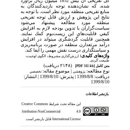
کل تفریحی آن بیش 1852 میلیون ریال برآورد
شده،
که نشان‌دهنده توجه بازدیدکنندگان به
منابع تفریحی منطقه مورد نظر است.
ﺑﺎ ﺗﻮﺟﻪ ﺑﻪ
ﻧﺘﺎﻳﺞ این ﭘﮋﻭﻫﺶ ﻭ ﺍﺭﺯﺵ ﻗﺎﺑﻞ ﺗﻮﺟﻪ تفریحی
منطقه مورد مطالعه ﭘﻴﺸﻨﻬﺎﺩ ﻣﻲﺷﻮﺩ
ﺳﻴﺎﺳﺖﮔﺰﺍﺭﺍﻥ ﺑﺎ ﺗﺪﻭﻳﻦ ﺑﻮﺩﺟﻪ ﻻﺯﻡ ﺑﻪ ﺍﻓﺰﺍﻳﺶ
ﻛﻴﻔﻲ ﻗﺎﺑﻠﻴﺖﻫﺎﻱ ﺍﻳﻦ ﺯﻳﺴﺖﺑﻮﻡ ﻛﻤﻚ ﻧﻤﺎﻳﻨﺪ.
همچنین قابلیت گردشگری می­تواند در افزایش
درآمد مرتعدارن منطقه در صورت برنامه‌ریزی
و سیاست­گذاری درست نقش مهمی را ایفا کند.
واژه‌های کلیدی:
،
،
ارزش‌گذاری مشروط
الگوی لوجیت
طبیعت گردی.
(۲۱۴۸ دریافت)
متن کامل
[PDF 311 kb]
نوع مطالعه:
| موضوع مقاله:
پژوهشي
تخصصي
دریافت: 1399/8/8 | پذیرش: 1399/8/10 | انتشار:
1399/8/10
بازنشر اطلاعات
این مقاله تحت شرایط
Creative Commons
Attribution-NonCommercial 4.0
International License
قابل بازنشر است.