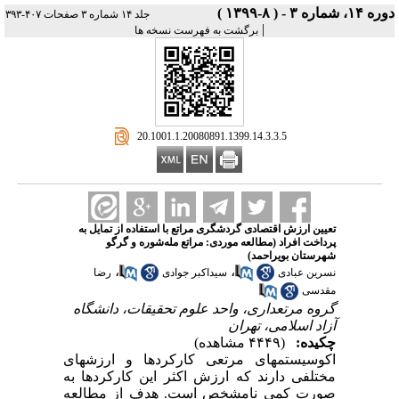
دوره ۱۴، شماره ۳ - ( ۸-۱۳۹۹ )
جلد ۱۴ شماره ۳ صفحات ۴۰۷-۳۹۳
|
برگشت به فهرست نسخه ها
‎ 20.1001.1.20080891.1399.14.3.3.5
تعیین ارزش اقتصادی گردشگری مراتع با استفاده از تمایل به
پرداخت افراد (مطالعه موردی: مراتع مله‌شوره و گرگو
شهرستان بویراحمد)
،
،
نسرین عبادی
سیداکبر جوادی
رضا
مقدسی
گروه مرتعداری، واحد علوم تحقیقات، دانشگاه
آزاد اسلامی، تهران
چکیده:
(۴۴۴۹ مشاهده)
اکوسیستم­های مرتعی کارکردها و ارزش­های
مختلفی دارند که ارزش اکثر این کارکردها به
صورت کمی نامشخص است. هدف از مطالعه