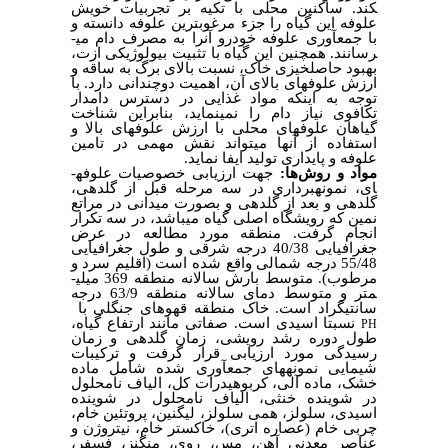
کند. ساکنین محلی با تکیه بر تجربیات خویش
علوفه این گیاه را جزء مرغوب­ترین علوفه دانسته و
با جمع­آوری علوفه خودرو آنرا به مصرف دام می­
رسانند. همچنین این گیاه با تثبیت بیولوژیکی ازت،
بهبود حاصلخیزی خاک، نسبت بالای برگ به ساقه و
ارزش علوفه­ای بالای آن، اهمیت دوچندانی دارد. با
توجه به اینکه مواد غذایی در دسترس دامدار
تکافوی نیاز دام را نمی­نماید، بنابراین شناخت
گیاهان علوفه­ای محلی با ارزش علوفه­ای بالا و
استفاده از آنها می­تواند نقش مهمی در تامین
علوفه و پایداری تولید ایفا نماید.
مواد و روش‌ها:
جهت ارزیابی خصوصیات علوفه­
ای، نمونه­برداری در سه مرحله قبل از گلدهی،
گلدهی و بعد از گلدهی و بصورت میدانی در مراتع
نمین که رویشگاه اصلی گیاه می­باشد، در سه تکرار
انجام گرفت. منطقه مورد مطالعه در عرض
جغرافیایی 40/38 درجه شرقی و طول جغرافیایی
55/48 درجه شمالی واقع شده است (اقلیم سرد و
مرطوب). متوسط بارش سالانه منطقه 369 میلی­
متر و متوسط دمای سالانه منطقه 63/9 درجه
سانتی­گراد است. خاک منطقه قهوه­ای جنگلی با
نسبتا اسیدی است. صفاتی مانند ارتفاع گیاه،
PH
طول دوره رشد رویشی، زمان گلدهی و زمان
رسیدگی مورد ارزیابی قرار گرفت و ترکیبات
شیمایی نمونه­های جمع­آوری شده شامل ماده
خشک، ماده آلی، کربوهیدرات کل، الیاف نامحلول
در شوینده خنثی، الیاف نامحلول در شوینده
اسیدی، سلولز، همی سلولز، لیگنین، پروتئین خام،
چربی خام (عصاره اتری)، خاکستر خام، نیتروژن و
عناصر معدنی آهن، مس، روی، منگنز، فسفر،