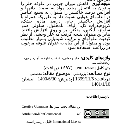
نتیجه‌گیری
: کاهش میزان چربی در علوفه خلر را
می­توان به انتقال مجدد مواد به سمت دانه­ها و
افزایش درصد خاکستر را می­توان به تجمع عناصر
در اندام­های هوایی نسبت داد به طوری­که همراه با
افزایش خاکستر خام، درصد ماده خشک،
کربوهیدرات کل، الیاف نامحلول، سلولز، همی­
سلولز، لیگنین، منگنز، بر و روی افزایش یافتند.
بنابراین می­توان نتیجه گرفت که خلر وحشی از نظر
کیفیت علوفه­ای و ترکیب شیمیایی بسیار مطلوب
بوده و می­توان از این گیاه به عنوان علوفه مرغوب
در زراعت استفاده نمود.
واژه‌های کلیدی:
،
،
،
،
خلر وحشی
کیفیت علوفه
آهن
روی
ریخت‌شناسی
(۱۶۹۷ دریافت)
متن کامل
[PDF 326 kb]
نوع مطالعه:
| موضوع مقاله:
پژوهشي
تخصصي
دریافت: 1399/11/5 | پذیرش: 1400/6/30 | انتشار:
1401/1/10
بازنشر اطلاعات
این مقاله تحت شرایط
Creative Commons
Attribution-NonCommercial 4.0
International License
قابل بازنشر است.