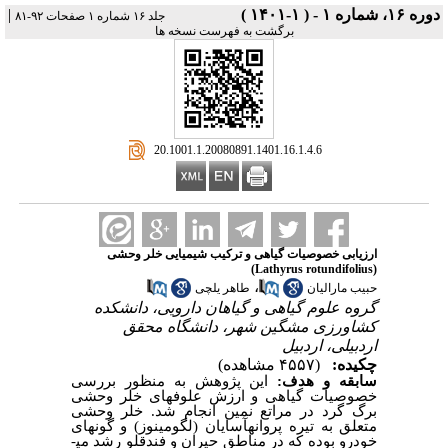
دوره ۱۶، شماره ۱ - ( ۱-۱۴۰۱ )
|
جلد ۱۶ شماره ۱ صفحات ۹۲-۸۱
برگشت به فهرست نسخه ها
‎ 20.1001.1.20080891.1401.16.1.4.6
ارزیابی خصوصیات گیاهی و ترکیب شیمیایی خلر وحشی
(Lathyrus rotundifolius)
،
حبیب مارالیان
طاهر یلچی
گروه علوم گیاهی و گیاهان دارویی، دانشکده
کشاورزی مشگین شهر، دانشگاه محقق
اردبیلی، اردبیل
چکیده:
(۴۵۵۷ مشاهده)
سابقه و هدف:
این پژوهش به منظور بررسی
خصوصیات گیاهی و ارزش علوفه­ای خلر وحشی
برگ گرد در مراتع نمین انجام شد. خلر وحشی
متعلق به تیره پروانه­آسایان (لگومینوز) و گونه­ای
خودرو بوده که در مناطق حیران و فندقلو رشد می­