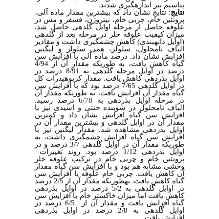
پتاسیم نیز اندازه­گیری شدند.
نتایج
: نتایج نشان داد که بیشترین مقدار ماده آلی،
پروتئین خام، چربی خام، نیتروژن، فسفر و مس در
علوفه حاصل از مرحله اوایل گلدهی حاصل شد.
میزان کیفیت علوفه خلر در مرحله بعد از گلدهی
(اوایل دانه­بندی) کاهش چشمگیری داشت و مقادیر
الیاف نامحلول، سلولز، همی سلولز و لیگنین
افزایش نشان داد. درصد ماده آلی با افزایش سن
گیاه کاهش یافت، به طوری­که مقدار آن از 4/94
درصد در اوایل مرحله گلدهی به 8/91 درصد در
اوایل بذر­دهی کاهش یافت. مقدار کربوهیدرات کل
در اوایل گلدهی 7/65 درصد بود که با افزایش سن
گیاه مقدار آن افزایش یافت، به طوری­که مقدار آن
در مرحله اوایل بذردهی به 6/78 درصد رسید.
الیاف نامحلول در شوینده خنثی و اسیدی نیز با
افزایش سن گیاه افزایش نشان داد و کمترین
مقدار آن در اوایل گلدهی و بیشترین مقدار آن در
اوایل بذردهی مشاهده شد. مقدار لیگنین نیز با
افزایش سن گیاه افزایش چشمگیری داشت، به
طوری­که مقدار آن در اوایل گلدهی 3/7 درصد و در
اوایل بذردهی 1/12 درصد بود. روند تغییرات
پروتئین خام و چربی خام در ترکیب علوفه خلر
وحشی مشابه هم بود و با افزایش سن گیاه مقدار
آن کاهش یافت. چربی خام علوفه با افزایش سن
گیاه کاهش یافت. به­طوری­که مقدار آن از 2/5 درصد
در اوایل گلدهی به 5/2 درصد در اوایل بذردهی
کاهش یافت اما میزان خاکستر خام با افزایش سن
گیاه افزایش یافت و مقدار آن از 6/5 درصد در
اوایل گلدهی به 2/8 درصد در اوایل بذردهی
افزایش یافت.