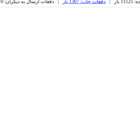
بار |
دفعات چاپ: 1307 بار
| دفعات ارسال به دیگران: 0 بار |