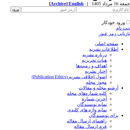
جمعه 16 مرداد 1405
|
English
]
Archive
[
ورود خودکار
ثبت نام
بازیابی رمز عبور
صفحه اصلی
اطلاعات نشریه
درباره نشریه
هیات تحریریه
اهداف و زمینه‌ها
اخبار نشریه
اصول اخلاقی نشریه (Publication Ethics)
مجوز مجله
آرشیو مجله و مقالات
کلیه شماره‌های مجله
آخرین شماره
نمایه نویسندگان
نمایه واژه های کلیدی
برای نویسندگان
راهنمای ارسال مقاله
فرم ارسال مقاله