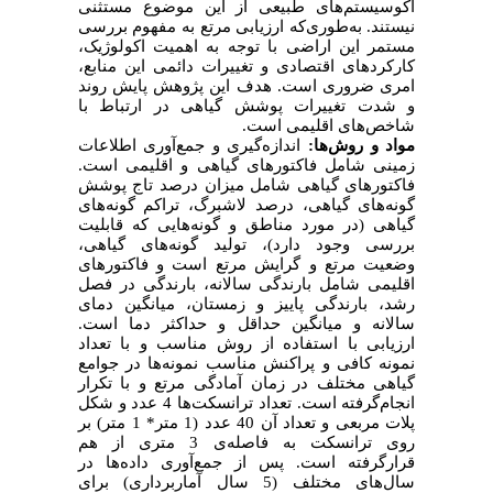
اکوسیستم‌های طبیعی از این موضوع مستثنی
نیستند. به‌طوری‌که ارزیابی مرتع به مفهوم بررسی
مستمر این اراضی با توجه به اهمیت اکولوژیک،
کارکردهای اقتصادی و تغییرات دائمی این منابع،
امری ضروری است. هدف این پژوهش پایش روند
و شدت تغییرات پوشش گیاهی در ارتباط با
شاخص‌های اقلیمی است.
مواد و روش‌ها:
اندازه‌گیری و جمع‌آوری اطلاعات
زمینی شامل فاکتورهای گیاهی و اقلیمی است.
فاکتورهای گیاهی شامل میزان درصد تاج پوشش
گونه‌های گیاهی، درصد لاشبرگ، تراکم گونه‌های
گیاهی (در مورد مناطق و گونه‌هایی که قابلیت
بررسی وجود دارد)، تولید گونه‌های گیاهی،
وضعیت مرتع و گرایش مرتع است و فاکتورهای
اقلیمی شامل بارندگی سالانه، بارندگی در فصل
رشد، بارندگی پاییز و زمستان، میانگین دمای
سالانه و میانگین حداقل و حداکثر دما است.
ارزیابی با استفاده از روش مناسب و با تعداد
نمونه کافی و پراکنش مناسب نمونه‌ها در جوامع
گیاهی مختلف در زمان آمادگی مرتع و با تکرار
انجام‌گرفته است.
تعداد ترانسکت
ها 4 عدد و شکل
پلات مربعی و تعداد آن 40 عدد (1 متر* 1 متر) بر
روی ترانسکت به فاصله‌ی 3 متری از هم
قرارگرفته است. پس از جمع‌آوری داده‌ها در
سال‌های مختلف (5
سال آماربرداری) برای