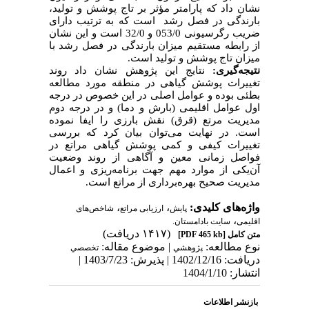
نشان داد که پارامتر مؤثر بر تاج پوشش و تولید،
بارندگی در فصل رشد است که به ترتیب دارای
ضریب رگرسیونی 053/0 و 32/0 است و این نشان
از رابطه مستقیم میزان بارندگی در فصل رشد با
میزان تاج پوشش و تولید است.
نتیجه‌گیری:
نتایج این پژوهش نشان داد روند
تغییرات پوشش گیاهی در منطقه مورد
مطالعه
بطئی بوده و عوامل اصلی در این خصوص در درجه
اول عوامل اقلیمی (بارش و دما) و در درجه دوم
مدیریت مرتع (قرق) نقش بارزی را ایفا نموده
است. در نهایت می‌توان بیان کرد که بررسی
تغییرات کیفی و کمی پوشش گیاهی مراتع در
فواصل زمانی معین و آگاهی از روند وضعیت
آن‌یکی از موارد مهم جهت برنامه‌ریزی و اعمال
مدیریت صحیح بهره‌برداری از مراتع است.
واژه‌های کلیدی:
،
،
پایش
ارزیابی مراتع
شاخص‌های
،
اقلیمی
سایت بادامستان.
(۱۴۱۷ دریافت)
متن کامل
[PDF 465 kb]
نوع مطالعه:
| موضوع مقاله:
پژوهشي
تخصصي
دریافت: 1402/12/16 | پذیرش: 1403/7/23 |
انتشار: 1404/1/10
بازنشر اطلاعات