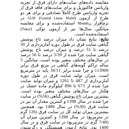
مقایسه داده‌های سایت‌های دارای قرق از تجزیه
واریانس فاکتوریل و برای سایت‌های فاقد قرق از
تجزیه واریانس طرح کاملاً تصادفی و برای هر دو
طرح از آزمون (
)
در
GLM
General Linear Model
نرم‌افزار
استفاده‌شده و برای مقایسه
Minitab
16
میانگین سال‌ها نیز از آزمون توکی (
)
Tukey
استفاده‌شده است
.
نتایج:
نتایج نشان داد میزان درصد تاج پوشش
گیاهی سایت قرق در طول دوره آماربرداری از 30
درصد تا 51 درصد و میزان درصد تاج پوشش
گیاهی سایت چرا شده از 5/39 درصد تا 56 درصد
در سال‌های مختلف متغیر بوده است. میانگین 5
ساله تراکم گونه‌های گیاهی در مرتع قرق برابر
113900 و چرا شده برابر 36/11 پایه در مترمربع
است. میزان تولید سایت قرق در طول دوره
آماربرداری از 487 تا 1261 و میزان تولید سایت
چرا شده از 673 تا 896 کیلوگرم ماده خشک در
هکتار در سال‌های مختلف متغیر بوده است
.
بیشترین میزان تاج پوشش گیاهی (56%) در سایت
چرا شده در سال 1398 و کمترین مقدار آن نیز در
سایت قرق (30%) در سال 1400 بود. همچنین
بیشترین میزان تولید کل در سایت قرق (126 گرم
در مترمربع) در سال 1398 و کمترین میزان آن
(7/48 گرم در مترمربع) در سایت قرق و در سال
1400 بود. نتایج آزمون همبستگی و رگرسیون