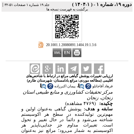
دوره ۱۹، شماره ۱ - ( ۱-۱۴۰۴ )
|
جلد ۱۹ شماره ۱ صفحات ۵۱-۳۲
برگشت به فهرست نسخه ها
‎ 20.1001.1.20080891.1404.19.1.3.6
ارزیابی تغییرات پوشش گیاهی مراتع در ارتباط با شاخص‌های
اقلیمی (مطالعه موردی: مراتع بادامستان- شهرستان طارم)
،
فرهاد آقاجانلو
پیمان اکبرزاده
مرکز تحقیقات کشاورزی و منابع طبیعی استان
زنجان، زنجان
چکیده:
(۴۷۶۹ مشاهده)
سابقه و هدف:
پوشش گیاهی به‌عنوان اولین و
مهم‌ترین تولیدکننده در سطح هر اکوسیستم
شناخته می‌شود و دائماً در حال تغییر و تحول
است.
تغییرات مداوم جز جدایی‌ناپذیر هر
اکوسیستم به شمار می‌رود؛ مراتع نیز به‌عنوان