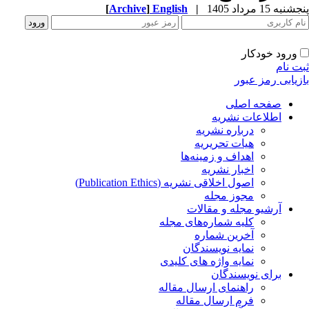
پنجشنبه 15 مرداد 1405
|
English
]
Archive
[
ورود خودکار
ثبت نام
بازیابی رمز عبور
صفحه اصلی
اطلاعات نشریه
درباره نشریه
هیات تحریریه
اهداف و زمینه‌ها
اخبار نشریه
اصول اخلاقی نشریه (Publication Ethics)
مجوز مجله
آرشیو مجله و مقالات
کلیه شماره‌های مجله
آخرین شماره
نمایه نویسندگان
نمایه واژه های کلیدی
برای نویسندگان
راهنمای ارسال مقاله
فرم ارسال مقاله