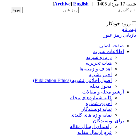
شنبه 17 مرداد 1405
|
English
]
Archive
[
ورود خودکار
ثبت نام
بازیابی رمز عبور
صفحه اصلی
اطلاعات نشریه
درباره نشریه
هیات تحریریه
اهداف و زمینه‌ها
اخبار نشریه
اصول اخلاقی نشریه (Publication Ethics)
مجوز مجله
آرشیو مجله و مقالات
کلیه شماره‌های مجله
آخرین شماره
نمایه نویسندگان
نمایه واژه های کلیدی
برای نویسندگان
راهنمای ارسال مقاله
فرم ارسال مقاله