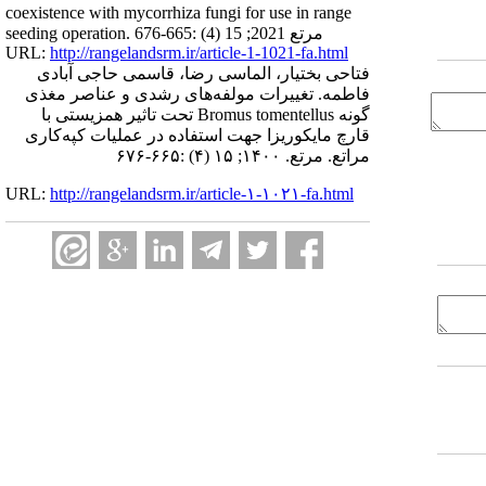
coexistence with mycorrhiza fungi for use in range
seeding operation. مرتع 2021; 15 (4) :665-676
URL:
http://rangelandsrm.ir/article-1-1021-fa.html
فتاحی بختیار، الماسی رضا، قاسمی حاجی آبادی
فاطمه. تغییرات مولفه‌های رشدی و عناصر مغذی
گونه Bromus tomentellus تحت تاثیر همزیستی با
قارچ مایکوریزا جهت استفاده در عملیات کپه‌کاری
مراتع. مرتع. ۱۴۰۰; ۱۵ (۴) :۶۶۵-۶۷۶
URL:
http://rangelandsrm.ir/article-۱-۱۰۲۱-fa.html