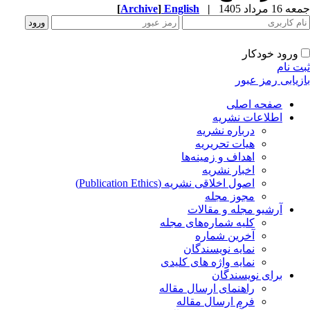
جمعه 16 مرداد 1405
|
English
]
Archive
[
ورود خودکار
ثبت نام
بازیابی رمز عبور
صفحه اصلی
اطلاعات نشریه
درباره نشریه
هیات تحریریه
اهداف و زمینه‌ها
اخبار نشریه
اصول اخلاقی نشریه (Publication Ethics)
مجوز مجله
آرشیو مجله و مقالات
کلیه شماره‌های مجله
آخرین شماره
نمایه نویسندگان
نمایه واژه های کلیدی
برای نویسندگان
راهنمای ارسال مقاله
فرم ارسال مقاله