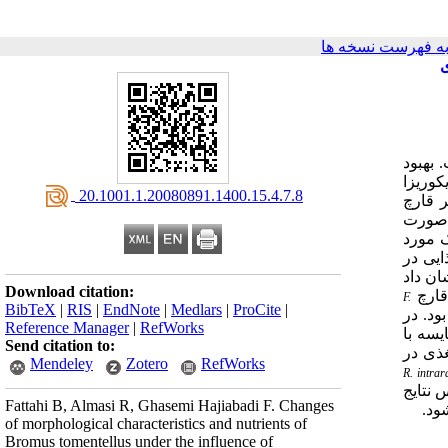
ه فهرست نسخه ها
ری
 بهبود
کوریزا
‎ 20.1001.1.20080891.1400.15.4.7.8
ر قارچ
‌صورت
وژیک مورد
ایی در
ان داد
Download citation:
قارچ
F.
BibTeX
|
RIS
|
EndNote
|
Medlars
|
ProCite
|
ن بیش از 3-2 برابر تیمار شاهد بود. در
Reference Manager
|
RefWorks
ا در مقایسه با
Send citation to:
غذی در
Mendeley
Zotero
RefWorks
R. intrar
 بر اساس نتایج
Fattahi B, Almasi R, Ghasemi Hajiabadi F. Changes
ود.
of morphological characteristics and nutrients of
Bromus tomentellus under the influence of