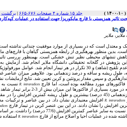
جلد ۱۵ شماره ۴ صفحات ۶۷۶-۶۶۵
|
برگشت ب
یرات مولفه‌های رشدی و عناصر مغذی گونه Bromus tomentellus تحت تاثیر همزیستی با قارچ مایکوریزا جهت استفاده در عملیات کپه‌کا
ایر، ملایر
خشک و معتدل است که در بسیاری از موارد موفقیت چندانی نداشته است.
است. بدین منظور بهره­گیری از رابطه هم­زیستی گیاهان با قارچ‌های مای
 و کاهش تنش­های محیطی نظیر تنش خشکی است. به­منظور بررسی تاثی
ن پژوهش در گلخانه تحقیقاتی دانشگاه ملایر انجام شد. آزمایش به
و عدم تلقیح (شاهد) و 30 تکرار در هر تیمار انجام شد. عوامل مورفول
طول ریشه و ساقه و درصد زنده­­مانی بود. علاوه­بر میزان عناصر غذ
دازه­گیری و سپس مقدار پروتئین و کربن تعیین شد. نتایج آزمایشات نش
ی فاکتورهای مورد مطالعه بوده است، اما قارچ
نسبت به 
R. intraradices
اثر افزایشی بیشتر و معنی­داری بر فاکتورها داشت. به طوری که در مورد بسیاری از فاکتورها این میزا
بین مولفه­های رشد، ارتفاع ساقه (51 درصد)، جوانه­زنی (41 درصد) و زنده­مانی (45 درصد) بیشترین و طول ریشه کمترین افزایش ر
افزایش معنی­داری نشان داد. در بین عناصر و ترکیبات م
R. intraradices
adices
نسبت به سایر عناصر کمترین افزایش (77/6 درصد) را داشت.
شته شده در عملیات­ احیا و اصلاح مراتع از قارچ
استفاده ش
R. intraradices