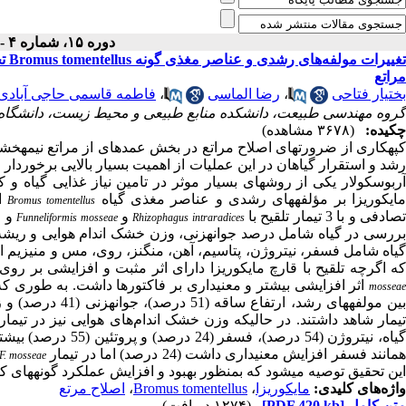
دوره ۱۵، شماره ۴ - ( ۱۰-۱۴۰۰ )
تغی
مراتع
بختیار فتاحی
،
رضا الماسی
،
فاطمه قاسمی حاجی آبادی
گروه مهندسی طبیعت، دانشکده منابع طبیعی و محیط زیست، دانشگاه مل
چکیده:
(۳۶۷۸ مشاهده)
کپه­کاری از ضرورت­های اصلاح مراتع در بخش عمده­ای از مراتع نیمه­
رشد و استقرار گیاهان در این عملیات از اهمیت بسیار بالایی برخوردار 
آربوسکولار یکی از روش­های بسیار موثر در تامین نیاز غذایی گیاه
ایکوریزا بر مؤلفه­های رشدی و عناصر مغذی گیاه
ای
Bromus tomentellus
صادفی و با 3 تیمار تلقیح با
و
Funneliformis mosseae
Rhizophagus intraradices
بررسی در گیاه شامل درصد جوانه­زنی، وزن خشک اندام هوایی و ریشه، 
گیاه شامل فسفر، نیتروژن، پتاسیم، آهن، منگنز، روی، مس و منیزیم ان
ه اگرچه تلقیح با قارچ مایکوریزا دارای اثر مثبت و افزایشی بر رو
mossea
یمار شاهد داشتند. در حالیکه وزن خشک اندام‌های هوایی نیز در تیمار
گیاه، نیتروژن (54 درصد)، فسفر (24 درصد) و پروتئین (55 درصد) بیشترین افزایش را نشان دادند. در این بین عنصر کربن در تیمار قارچ
مانند فسفر افزایش معنی­داری داشت (24 درصد) اما در تیمار
F. mosseae
این تحقیق توصیه می­شود که بمنظور بهبود و افزایش عملکرد گونه­های کا
واژه‌های کلیدی:
مایکوریزا
،
Bromus tomentellus
،
اصلاح مرتع
متن کامل
[PDF 420 kb]
(۱۲۷۴ دریافت)