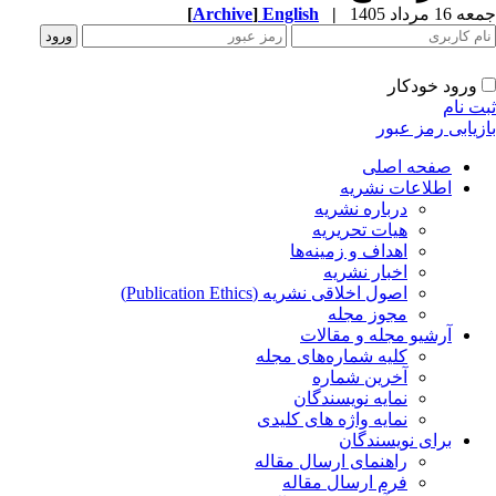
جمعه 16 مرداد 1405
|
English
]
Archive
[
ورود خودکار
ثبت نام
بازیابی رمز عبور
صفحه اصلی
اطلاعات نشریه
درباره نشریه
هیات تحریریه
اهداف و زمینه‌ها
اخبار نشریه
اصول اخلاقی نشریه (Publication Ethics)
مجوز مجله
آرشیو مجله و مقالات
کلیه شماره‌های مجله
آخرین شماره
نمایه نویسندگان
نمایه واژه های کلیدی
برای نویسندگان
راهنمای ارسال مقاله
فرم ارسال مقاله