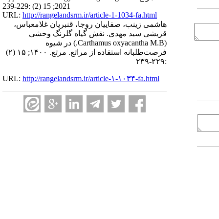
2021; 15 (2) :229-239
URL:
http://rangelandsrm.ir/article-1-1034-fa.html
هاشمی زینب، صفاییان روجا، قنبریان غلامعباس،
قریشی سید مهدی. نقش گیاه گلرنگ وحشی
(Carthamus oxyacantha M.B.) در شیوه
فرصت‌طلبانه استفاده از مراتع. مرتع. ۱۴۰۰; ۱۵ (۲)
:۲۲۹-۲۳۹
URL:
http://rangelandsrm.ir/article-۱-۱۰۳۴-fa.html