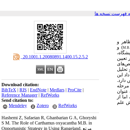
 فهرست نسخه ها
ظاهر و
)
و
M.B
شگاه،
‎ 20.1001.1.20080891.1400.15.2.5.2
 تعیین
ص‌های
 تحلیل
داد این
1 دسی زیمنس بر متر، ماده آلی 88/0% و نیتروژن 26/0% رویش دارد.
Download citation:
 مرحله
BibTeX
|
RIS
|
EndNote
|
Medlars
|
ProCite
|
عنوان
Reference Manager
|
RefWorks
اما از
Send citation to:
قش علم
Mendeley
Zotero
RefWorks
Hashemi Z, Safaeian R, Ghanbarian G A, Ghoryshi
S M. The Role of Carthamus oxyacantha M.B. in
Opportunistic Strategy in Using Rangeland. مرتع