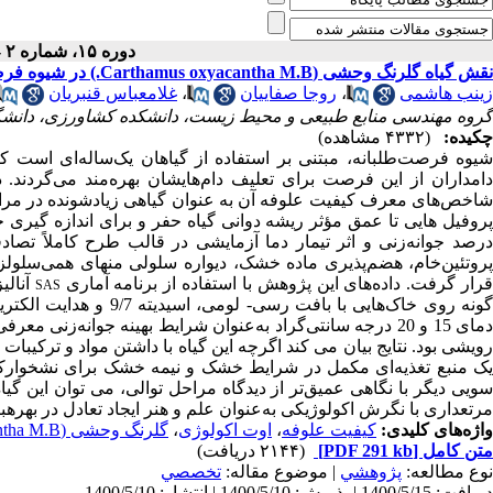
دوره ۱۵، شماره ۲ - ( ۵-۱۴۰۰ )
نقش گیاه گلرنگ وحشی (Carthamus oxyacantha M.B.) در شیوه فرصت‌طلبانه استفاده از مراتع
زینب هاشمی
،
روجا صفاییان
،
غلامعباس قنبریان
گروه مهندسی منابع طبیعی و محیط زیست، دانشکده کشاورزی، دانشگا
چکیده:
(۴۳۳۲ مشاهده)
شیوه فرصت‌طلبانه، مبتنی بر استفاده از گیاهان یک‌ساله‌ای است ک
امداران از این فرصت برای تعلیف دام‌هایشان بهره‌مند می‌گردن
شاخص‌های معرف کیفیت علوفه آن به عنوان گیاهی زیادشونده در مر
روفیل
هایی تا عمق مؤثر ریشه دوانی گیاه حفر و برای اندازه گیر
درصد جوانه‌زنی و اثر تیمار دما آزمایشی در قالب طرح کاملاً تص
روتئین‌خام،
هضم‌پذیری
ماده
خشک، دیواره
سلولی
منهای
همی‌سلولز
رار گرفت. داده‌های این پژوهش با استفاده از برنامه آماری
آنالی
SAS
مای 15 و
20
درجه
سانتی‌گراد
به‌عنوان
شرایط
بهینه
جوانه‌زنی
معرفی
ویشی بود. نتایج بیان می کند اگرچه این گیاه
با
داشتن
مواد
و
ترکیبات
ک
منبع تغذیه‌ای مکمل در
شرایط
خشک
و
نیمه
خشک
برای
نشخوارک
سویی دیگر با نگاهی عمیق‌تر از دیدگاه مراحل توالی، می توان این گ
مرتع­داری با نگرش اکولوژیکی به‌عنوان علم و هنر ایجاد تعادل در بهره
واژه‌های کلیدی:
کیفیت علوفه
،
اوت اکولوژی
،
گلرنگ وحشی (Carthamus oxyacantha M.B.)
متن کامل
[PDF 291 kb]
(۲۱۴۴ دریافت)
نوع مطالعه:
پژوهشي
| موضوع مقاله:
تخصصي
دریافت: 1400/5/15 | پذیرش: 1400/5/10 | انتشار: 1400/5/10