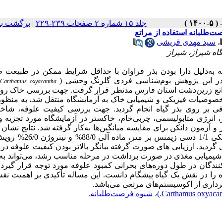
جلد ۱۵ شماره ۲ صفحات ۲۳۹-۲۲۹
|
برگشت به
،
سید مهدی قریشی
ه شیراز، شیراز
ه به‌دلیل دارا بودن بذر فراوان با حداقل شرایط ممکن در طبیعت 
د. در این پژوهش بوم‌شناسی فردی گلرنگ وحشی
(
.
Carthamus oxyacantha
اتع زرین‌دشت استان فارس مدنظر قرار گرفت. جهت بررسی خاک روی
ی خصوصیات فیزیکی و شیمیایی خاک به آزمایشگاه منتقل شد
.
به منظور
ادفی بر روی بذر گیاه انجام گردید. جهت بررسی کیفیت علوفه، شاخ
،
انرژی
متابولیسمی، چربی‌خام، خاکستر در آزمایشگاه مورد تجزیه و
ز و آزمون دانکن برای مقایسه میانگین‌ها به‌کار گرفته شد. نتایج
نشان
گونه روی خاک‌هایی با بافت رسی- لومی، اسیدیته 9/7 و هدایت الکتریکی /1
گردید.
ارزیابی های صورت گرفته بیانگر بالاتر بودن کیفیت علوفه در
شیمیایی
مغذی در صورت برداشت در مرحله مناسب رشد، می‌تواند به 
نندگان
در طول دوره‌های بحرانی کمبود علوفه مورد توجه قرار گیرد، 
یاه را در نقش یک گیاه پیشگام دانست. این مساله تأکیدی بر اهمیت ن
­برداری از اکوسیستم‌های مرتعی می‌باشد.
،
شیوه فرصت‌طلبانه.