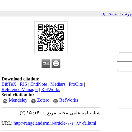
هرست نسخه ها
Download citation:
BibTeX
|
RIS
|
EndNote
|
Medlars
|
ProCite
|
Reference Manager
|
RefWorks
Send citation to:
Mendeley
Zotero
RefWorks
شناسنامه علمی مجله. مرتع. ۱۴۰۰; ۱۵ (۲)
URL:
http://rangelandsrm.ir/article-۱-۱۰۸۳-fa.html