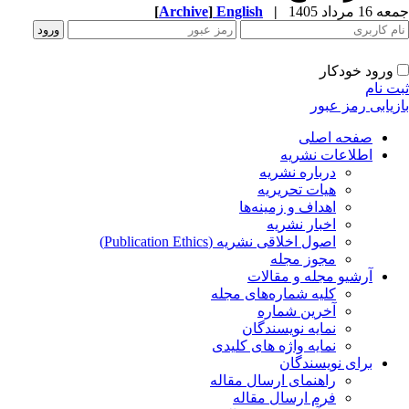
جمعه 16 مرداد 1405
|
English
]
Archive
[
ورود خودکار
ثبت نام
بازیابی رمز عبور
صفحه اصلی
اطلاعات نشریه
درباره نشریه
هیات تحریریه
اهداف و زمینه‌ها
اخبار نشریه
اصول اخلاقی نشریه (Publication Ethics)
مجوز مجله
آرشیو مجله و مقالات
کلیه شماره‌های مجله
آخرین شماره
نمایه نویسندگان
نمایه واژه های کلیدی
برای نویسندگان
راهنمای ارسال مقاله
فرم ارسال مقاله