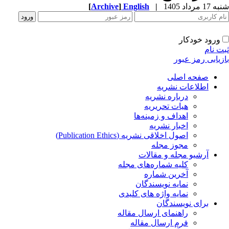
شنبه 17 مرداد 1405
|
English
]
Archive
[
ورود خودکار
ثبت نام
بازیابی رمز عبور
صفحه اصلی
اطلاعات نشریه
درباره نشریه
هیات تحریریه
اهداف و زمینه‌ها
اخبار نشریه
اصول اخلاقی نشریه (Publication Ethics)
مجوز مجله
آرشیو مجله و مقالات
کلیه شماره‌های مجله
آخرین شماره
نمایه نویسندگان
نمایه واژه های کلیدی
برای نویسندگان
راهنمای ارسال مقاله
فرم ارسال مقاله