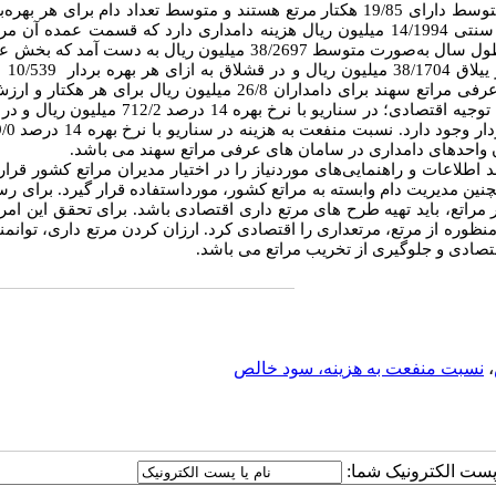
نتایج نشان داد بهره‌برداران سامان‌های عرفی مراتع سهند به‌طور متوسط دارای 19/85 هکتار مرتع هستند و متوسط تعداد دام برای 
این مراتع 277 واحد دامی است. به‌طور سالانه هر بهره‌بردار در دامداری سنتی 14/1994 میلیون ریال هزینه دامداری دارد که قسمت ع
تأمین خوراک و تغذیه دستی دام می‌باشد. مجموع درآمد هر بهره‌بردار در طول سال به‌صورت متوسط 38/2697 میلیون ریال به 
بهره بردار
10/539
رانت اقتصادی حاصل از بهره‌برداری سامان‌های عرفی مراتع سهند برای دامداران 26/8 میلیون ریال برای ه
712/2 میلیون ریال و د
در سناریو با نرخ بهره 14 درصد
ند اطلاعات و راهنمایی‌های موردنیاز را در اختیار مدیران مراتع کشور قرار
ن مدیریت دام وابسته به مراتع کشور، مورداستفاده قرار گیرد. برای رس
 مراتع، باید تهیه طرح های مرتع داری اقتصادی باشد. برای تحقق این امر، ب
منظوره از مرتع، مرتعداری را اقتصادی کرد. ارزان کردن مرتع داری، توانمن
تصادی و جلوگیری از تخریب مراتع می باشد.
،
نسبت منفعت به هزینه، سود خالص
ا پست الکترونیک شما: