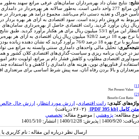
تایج:
ربوط به فروش دام زنده است. سود اقتصادی به ازای هر بهره بردار در ییلاق 38/1704 میلیون ریال و در قشلاق به ازای هر 
یال زیان
برآورد گردید.
نتظار این مراتع 53/1 میلیون ریال برای هر هکتار برآورد گردید. طبق نتایج توجیه اقتصادی؛ در سناریو با نرخ بهره 14 درصد
ا نرخ بهره 18 درصد 928/2 میلیون ریال زیان اقتصادی به ازای هر بهره‌بردار وجود دارد. نسبت منفعت به هزینه
سناریو با نرخ بهره 18 درصد 76/0 برآورد گردید که نشان دهنده زیان­ده بودن واحدهای دامداری در سامان های عرفی مراتع سهند می باشد.
تیجه‌گیری:
تحلیل مالی واحدهای دامداری سنتی وابسته به مراتع می
توا
یز در جریان برنامه
ریزی و سیاست-گذاری‌های اقتصادی کلان کشور و همچنی
ودآوری اقتصادی مطلوب و کاهش فشار دام بر مراتع،
اولویت دفتر امور
استفاده از فناوریهای نوین، هزینه های دامداری را کاهش و با استفاده چند
مرتعداران و بالا بردن رفاه آنان، سه پیش شرط اساسی برای مرتعداری اق
[1]
Net Present Value
[2]
Benefit-Cost Ratio
واژه‌های کلیدی:
رانت اقتصادی
،
ارزش مورد انتظار
،
ارزش حال خالص
متن کامل
[PDF 395 kb]
(۲۶۰۲ دریافت)
نوع مطالعه:
پژوهشي
| موضوع مقاله:
تخصصي
دریافت: 1400/9/20 | پذیرش: 1400/12/28 | انتشار: 1401/5/10
ارسال نظر درباره این مقاله : نام کاربری ی