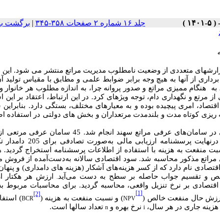
جلد ۱۶ شماره ۲ صفحات ۳۵۸-۳۴۵
|
برگشت به
زارش­های متعددی از وضعیت نامطلوب مدیریت مراتع منتشر می شود. این
برداری از آنها به هیچ وجه برابر ضوابط علمی و مطابق با مقیاس تولید آن
 هنگام ممیزی مراتع و صدور پروانه چرا، به اندازه مطلوب هر خانوار و
 مرتع و نگهداری دام، توجه ویژه­ای کرد. در این ارتباط، اعتقاد بر این 
 اقتصاد، امری پیچیده بوده و به معیارهای مختلف، بستگی دارد. بنابراین
ریزی
کوتاه
مدت
و
بلندمدت
مرتعداران
و
بخش
های
دولتی
در
استفاده
اص
این تحقیق با هدف ارزیابی و تحلیل مالی دامداری سنتی در سامان‌های عرفی مراتع سهند انجام شد. 
روش نمونه‌گیری تصادفی طبقه‌بندی‌شده برای مطالعه انتخاب شدند و درنهایت پرس
ت منفعت به هزینه با استفاده از اطلاعات پرسشنامه استخراج گردید. 
ی مراتع مذکور محاسبه شد.
سود اقتصادی سالانه به‌دست‌آمده از فروش
تصادی نام دارد که از کسر هزینه‌‌های آشکار (هزینه
های دامداری) و پنهان 
خالص و تقسیم جواب حاصله بر سطح به دست می‌‌آید
ارزش هر هکتار از
.
اقتصادی بر نرخ تنزیل واقعی، محاسبه گردید.
برای محاسبات مربوط به
[1]
[2]
ارزش حال منفعت خالص (
) و نسبت منفعت به هزینه (
) استفا
BCR
NPV
هزینه جاری در هر سال،
نرخ بهره و
تعداد سالها است.
n
i