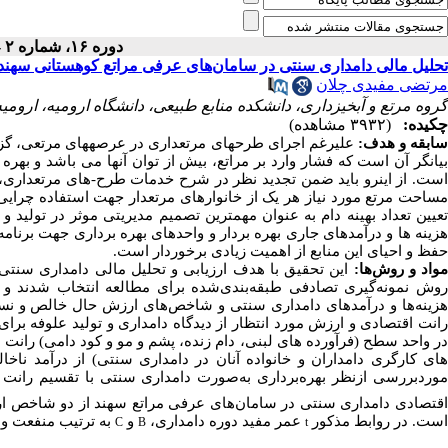
دوره ۱۶، شماره ۲ - ( ۵-۱۴۰۱ )
تحلیل مالی دامداری سنتی در سامان‌های عرفی مراتع کوهستانی سهند
مرتضی مفیدی چلان
گروه مرتع و آبخیزداری، دانشکده منابع طبیعی، دانشگاه ارومیه، ارومیه
چکیده:
(۳۹۳۲ مشاهده)
ابقه و هدف:
علیرغم اجرای طرح­های مرتعداری در عرصه­های مرتعی، گ
بیانگر آن است که فشار وارد بر مراتع، بیش از توان آنها می باشد و بهره 
است. از اینرو باید ضمن تجدید نظر در شرح خدمات طرح-های مرتعداری، به
مساحت مرتع مورد نیاز هر یک از خانوارهای مرتعدار جهت استفاده چرایی از
تعیین تعداد بهینه دام به عنوان مهمترین تصمیم مدیریتی موثر در تولید و
زینه
ها
و
درآمدهای
جاری
بهره
بردار
و
واحدهای
بهره
برداری
جهت
برنامه
حفظ
و
احیای
این
منابع
از اهمیت
زیادی
برخوردار
است.
واد و روش‌ها:
هزینه‌ها و درآمدهای دامداری سنتی و شاخص‌های ارزش حال خالص و نسب
انت اقتصادی و ارزش مورد انتظار از دیدگاه دامداری و تولید علوفه برا
ر واحد سطح (فرآورده های لبنی، دام زنده، پشم و مو و کود دامی) رانت اق
ای کارگری دامداران و خانواده آنان در دامداری سنتی) از درآمد نا
وردبررسی ازنظر بهره‌‌برداری به‌صورت دامداری سنتی با تقسیم رانت 
قتصادی دامداری سنتی در سامان‌های عرفی مراتع سهند از دو شاخص 
است. در روابط مذکور
عمر مفید دوره دامداری،
و
به ترتیب منفعت و 
C
B
t