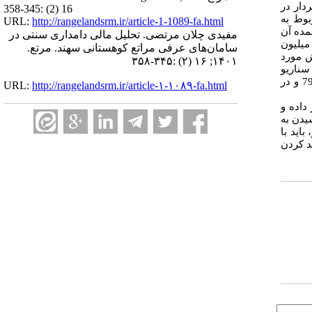
هر بهره‌بردار در
16 (2) :345-358
مده آن مربوط به
URL:
http://rangelandsrm.ir/article-1-1089-fa.html
دست آمد که بخش عمده آن
مفیدی چلان مرتضی. تحلیل مالی دامداری سنتی در
میلیون
سامان‌های عرفی مراتع کوهستانی سهند. مرتع.
ر هکتار و ارزش مورد
۱۴۰۱; ۱۶ (۲) :۳۴۵-۳۵۸
ر سناریو
79/0 و در
URL:
http://rangelandsrm.ir/article-۱-۱۰۸۹-fa.html
 داده و
یدن به
اید با
د کردن