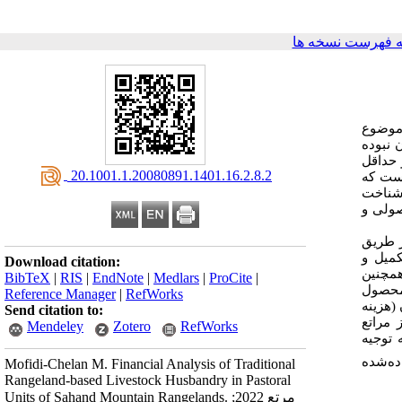
 فهرست نسخه ها
 موضوع
 نبوده
 حداقل
‎ 20.1001.1.20080891.1401.16.2.8.2
است که
 شناخت
ولی
و
45 سامان عرفی مرتعی از طریق
شنامه ارزیابی مالی به‌صورت تصادفی برای 205 دامدار تکمیل و
Download citation:
همچنین
BibTeX
|
RIS
|
EndNote
|
Medlars
|
ProCite
|
 محصول
Reference Manager
|
RefWorks
(هزینه
Send citation to:
 مراتع
Mendeley
Zotero
RefWorks
 توجیه
ده‌شده
Mofidi-Chelan M. Financial Analysis of Traditional
Rangeland-based Livestock Husbandry in Pastoral
Units of Sahand Mountain Rangelands. مرتع 2022;