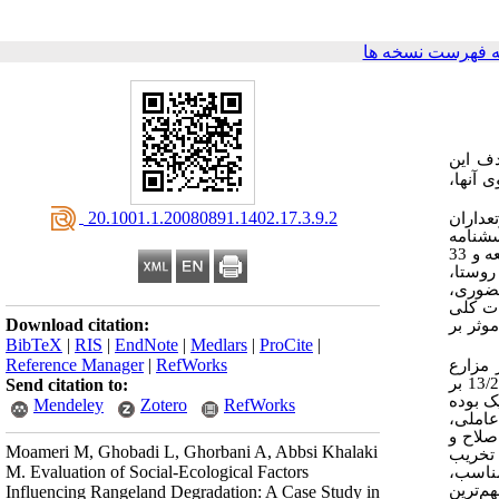
 فهرست نسخه ها
ف این
 آنها،
‎ 20.1001.1.20080891.1402.17.3.9.2
عداران
سشنامه
پرسشنامه شامل برخی ویژگی‌های کلی جامعه موردمطالعه و 33
روستا،
حضوری،
ات کلی
Download citation:
وثر بر
BibTeX
|
RIS
|
EndNote
|
Medlars
|
ProCite
|
Reference Manager
|
RefWorks
ستفاده از پس‌چر مزارع
با میانگین رتبه 13/23 بر
Send citation to:
زش ویژه بیشتر از یک بوده
Mendeley
Zotero
RefWorks
عاملی،
صلاح و
Moameri M, Ghobadi L, Ghorbani A, Abbsi Khalaki
 تخریب
M. Evaluation of Social-Ecological Factors
مناسب،
م‌ترین
Influencing Rangeland Degradation: A Case Study in