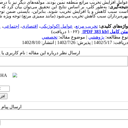
عوامل افزایش تخریب مراتع منطقه نمین بودند. مولفه‌های دیگر نیز با درص
نتیجه‌گیری:
به‌طور کلی، بر اساس نتایج این تحقیق می‌توان بیان کرد ک
است سبب کاهش و یا افزایش تخریب شوند. بنابراین، بایستی ضمن توجه
بهره‌برداران سبب کاهش تخریب می‌شود (مانند ممیزی مرتع) توجه ویژه شو
واژه‌های کلیدی:
تخریب مرتع
،
عوامل اکولوژیکی
،
اقتصادی
،
اجتماعی
،
م
متن کامل
[PDF 383 kb]
(۱۰۶۲ دریافت)
نوع مطالعه:
پژوهشي
| موضوع مقاله:
تخصصي
دریافت: 1402/5/17 | پذیرش: 1402/7/26 | انتشار: 1402/8/10
ارسال نظر درباره این مقاله : نام کاربری ی
ارسال پیام 