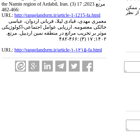
the Namin region of Ardabil, Iran. مرتع 2023; 17 (3)
ی ممکن
:466-482
از نظر
URL:
http://rangelandsrm.ir/article-1-1215-fa.html
معمری مهدی، قبادی لیلا، قربانی اردوان، عباسی
خالکی معصومه. ارزیابی عوامل اجتماعی-اکولوژیکی
موثر بر تخریب مراتع در منطقه نمین اردبیل. مرتع.
۱۴۰۲; ۱۷ (۳) :۴۶۶-۴۸۲
URL:
http://rangelandsrm.ir/article-۱-۱۲۱۵-fa.html