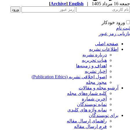
جمعه 16 مرداد 1405
|
English
]
Archive
[
ورود خودکار
ثبت نام
بازیابی رمز عبور
صفحه اصلی
اطلاعات نشریه
درباره نشریه
هیات تحریریه
اهداف و زمینه‌ها
اخبار نشریه
اصول اخلاقی نشریه (Publication Ethics)
مجوز مجله
آرشیو مجله و مقالات
کلیه شماره‌های مجله
آخرین شماره
نمایه نویسندگان
نمایه واژه های کلیدی
برای نویسندگان
راهنمای ارسال مقاله
فرم ارسال مقاله