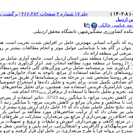
جلد ۱۷ شماره ۳ صفحات ۴۸۲-۴۶۶
|
برگشت به
ن اردبیل
ه عباسی خالکی
نشکده کشاورزی مشگین‌شهر، دانشگاه محقق اردبیلی
رند که تأثیرات انسانی مهم‌ترین عامل در افزایش شدت تخریب است
.
هد
توان در گام بعد با شناسایی عوامل موثر و انجام مطالعات بیشتر بر روی
رتعی این منطقه ارائه داد.
روستایی مرتعدار
) منطقه نمین استان اردبیل است. جامعه آماری شامل
مرت
شد.
ابزار گردآوری داده، پر
ستاهای دارای سابقه استفاده از مراتع، باتوجه به تعداد خانوارهای هر 
پرسشنامه‌ها از طریق مراجعه 
‌ای تصادفی تکمیل شدند.
برای تجزیه و تحلیل داده‌ها و استخراج خصوصی
آزمون ناپارامتریک فریدمن استفاده شد. همچنین، برای تحلیل شاخص‌های م
. تجزیه و تحلیل داده‌ها با استفاده از نرم‌افزار
انجام شد.
SPSS
Ver.22
شاخص‌های «نقش ممیزی مرتع در کاهش تخریب مراتع» با میانگین رتبه 57/23، «تاثیر ا
اساس نظرات بهره‌برداران نقش مهمی در کاهش تخریب مراتع منطقه‌ داشتند. نتایج تحلیل عاملی نشان داد که 10 عامل دارای ار
ه‌های اصلی نیز نشان داد که از ترکیب شاخص‌های مورد مطالعه بر اساس بار 
ه، اختلاف در بهره‌برداری از مراتع بین مرتعداران، مشارکت در طرح‌های ا
 در مرتع، آگاهی و بهره‌برداری، آموزش و تبلیغات و ترویج و تسهیلات بر
ای سرمایه­گذای و کارآفرینی و اشتغال‌زایی، درآمد ­پایین و نداشتن شغل 
ندرج در پروانه چرا یا طرح مرتعداری)، در عامل اول قرار گرفتند و جزو مه