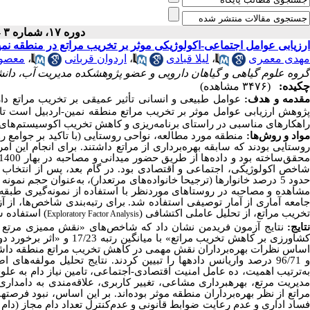
دوره ۱۷، شماره ۳ - ( ۸-۱۴۰۲ )
ارزیابی عوامل اجتماعی-اکولوژیکی موثر بر تخریب مراتع در منطقه نمی
مهدی معمری
،
لیلا قبادی
،
اردوان قربانی
،
معصوم
گروه علوم گیاهی و گیاهان دارویی و عضو پژوهشکده مدیریت آب، دا
چکیده:
(۳۴۷۶ مشاهده)
قدمه و هدف:
عوامل طبیعی و انسانی تأثیر عمیقی بر تخریب مراتع دا
پژوهش ارزیابی عوامل موثر بر تخریب مراتع منطقه نمین-اردبیل است تا ب
راهکارهای مناسبی در راستای برنامه‌ریزی و کاهش تخریب اکوسیستم‌های م
واد و روش‌ها:
منطقه مورد مطالعه، نواحی روستایی (
با تاکید بر جوامع 
روستایی بودند که سابقه بهره‌برداری از مراتع داشتند. برای انجام این امر، 21 روستا در منطقه مورد مطالعه انتخاب 
حقق‌ساخته بود و داده‌ها از طریق حضور میدانی و مصاحبه در بهار 1400، گردآوری شد.
شاخص اکولوژیکی، اجتماعی و اقتصادی بود. در گام بعد، پس از انتخاب رو
دود 5 درصد خانوارها (ترجیحا خانواده‌های مرتعدار)، به‌عنوان حجم نمونه در هر روستا مشخص شد. در مرحله بعد،
شاهده و مصاحبه در روستاهای موردنظر با استفاده از نمونه‌گیری طبقه
جامعه آماری از آمار توصیفی استفاده شد. برای رتبه‌بندی شاخص‌ها، از 
تخریب مراتع، از تحلیل عاملی اکتشافی (
) استفاده شد
Exploratory Factor Analysis
تایج:
نتایج آزمون فریدمن نشان داد که
شاورزی بر کاهش تخریب مراتع» با میانگین رتبه 17/23 و «اثر برخورد دولت با متخلفین و مخربان مراتع بر کاهش تخریب مرتع»
و 96/71 درصد واریانس­ داده­ها را تبیین کردند. نتایج تحلیل مولف
به‌ترتیب اهمیت، ده عامل امنیت اقتصادی-اجتماعی، تامین نیاز دام به علوف
دیریت مرتع، بهره
برداری
مشاعی، تغییر کاربری، علاقه‌مندی به دامداری
راتع از نظر بهره‌برداران منطقه موثر بوده‌اند. بر این اساس،
نبود فرصت­ه
فساد اداری و عدم رعایت ضوابط قانونی و عدم‌کنترل تعداد دام مجاز (دام م