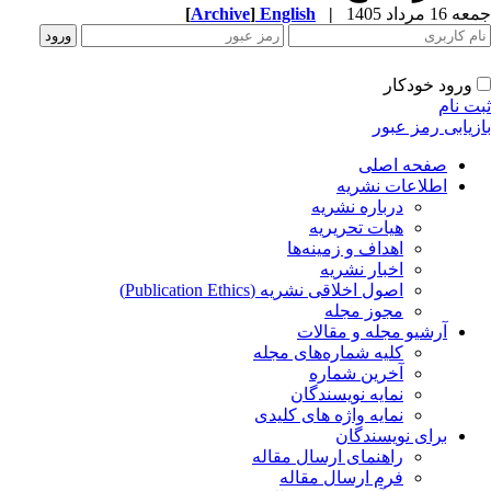
جمعه 16 مرداد 1405
|
English
]
Archive
[
ورود خودکار
ثبت نام
بازیابی رمز عبور
صفحه اصلی
اطلاعات نشریه
درباره نشریه
هیات تحریریه
اهداف و زمینه‌ها
اخبار نشریه
اصول اخلاقی نشریه (Publication Ethics)
مجوز مجله
آرشیو مجله و مقالات
کلیه شماره‌های مجله
آخرین شماره
نمایه نویسندگان
نمایه واژه های کلیدی
برای نویسندگان
راهنمای ارسال مقاله
فرم ارسال مقاله