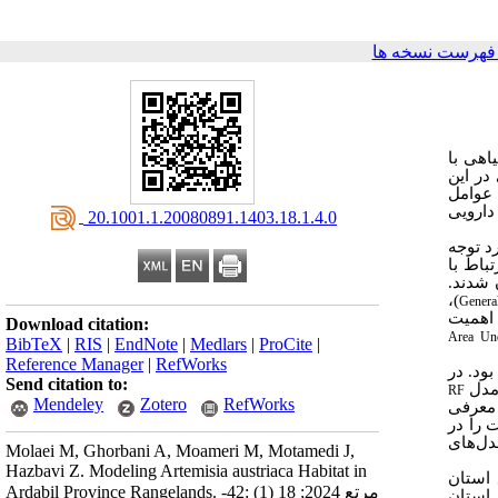
فهرست نسخه ها
اهی با
در این
 عوامل
دارویی
‎ 20.1001.1.20080891.1403.18.1.4.0
رداری از مناطق حضور و عدم‌حضور گونه مورد مطالعه طی سال‌های 1397 تا 1400 مورد توجه
باط با
ه‌ها تهیه و همپوشان شدند.
)،
Genera
 اهمیت
Download citation:
Area Un
BibTeX
|
RIS
|
EndNote
|
Medlars
|
ProCite
|
Reference Manager
|
RefWorks
ود. در
Send citation to:
 مدل
RF
Mendeley
Zotero
RefWorks
 معرفی
 را در
مدل‌های
Molaei M, Ghorbani A, Moameri M, Motamedi J,
Hazbavi Z. Modeling Artemisia austriaca Habitat in
 استان
Ardabil Province Rangelands. مرتع 2024; 18 (1) :42-
استان