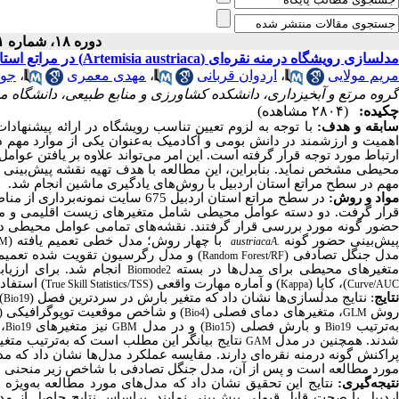
دوره ۱۸، شماره ۱ - ( ۵-۱۴۰۳ )
مدلسازی رویشگاه درمنه نقره‌ای (Artemisia austriaca) در مراتع استان اردبیل
مریم مولایی
،
اردوان قربانی
،
مهدی معمری
،
جوا
گروه مرتع و آبخیزداری، دانشکده کشاورزی و منابع طبیعی، دانشگاه مح
چکیده:
(۲۸۰۴ مشاهده)
ابقه و هدف:
با توجه به لزوم تعیین تناسب رویشگاه در ارائه پیشنهادا
اهمیت و ارزشمند در دانش بومی و آکادمیک به‌عنوان یکی از موارد مهم
ارتباط مورد توجه قرار گرفته است. این امر می‌تواند علاوه بر یافتن عوام
حیطی مشخص نماید. بنابراین، این مطالعه با هدف تهیه نقشه پیش‌بینی رو
مهم در سطح مراتع استان اردبیل با روش‌های یادگیری ماشین انجام شد.
واد و روش:
قرار گرفت. دو دسته عوامل محیطی شامل متغیرهای زیست اقلیمی و متغیر
یش‌بینی حضور گونه
با چهار روش؛ مدل خطی تعمیم یافته (
LM
austriaca
A.
دل جنگل تصادفی (
) و مدل رگرسیون تقویت شده تعمیم‌ی
Random Forest/RF
تغیرهای محیطی برای مدل‌ها در بسته
انجام شد. برای ارزیابی مدل‌ها از 30 درصد داده‌های گو
Biomode2
)، کاپا (
) و آماره مهارت واقعی (
) استفاد
True Skill Statistics/TSS
Kappa
Curve/AUC
تایج
: نتایج مدلسازی‌ها نشان داد که متغیر بارش در سردترین فصل (
)
Bio19
وش
، متغیرهای دمای فصلی (
) و شاخص موقعیت توپوگرافیکی (
Bio4
GLM
ه‌ترتیب
و بارش فصلی (
) و در مدل
نیز متغیرهای
،
Bio19
GBM
Bio15
Bio19
دند. همچنین در مدل
نتایج بیانگر این مطلب است که به‌ترتیب متغی
GAM
راکنش گونه درمنه نقره‌ای دارند. مقایسه عملکرد مدل‌ها نشان داد که م
مورد مطالعه است و پس از آن، مدل جنگل تصادفی با شاخص زیر منحنی 96/0، کاپای 79/0 و
تیجه‌گیری:
نتایج این تحقیق نشان داد که مدل‌های مورد مطالعه به‌ویژه
ردبیل با صحت قابل قبولی پیش‌بینی نمایند. براساس نتایج حاصل از م