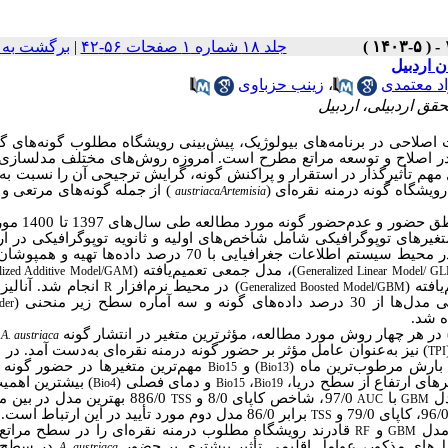
جلد ۱۸ شماره ۱ صفحات ۵۶-۴۲
|
برگشت به 
د معتمدی
،
زینب حزباوی
قق اردبیلی، اردبیل
ت اصلاحی در برنامه‌های بیولوژیک، پیش‌بینی رویشگاه مطلوب گونه‌های گی
 در اصلاح و توسعه مراتع مطرح است. امروزه روش‌های مختلف مدلسازی 
ل مهم تأثیرگذار در استقرار و پراکنش گونه، گرایش ترجیحی آن را نسبت به
یشگاه گونه درمنه نقره‌ای (
) از جمله گونه‌های مرتعی و 
austriaca
Artemisia
در سطح مراتع استان اردبیل 675 سایت نمونه‌ب
های توپوگرافیکی شامل شاخص‌های اولیه و ثانویه توپوگرافیکی در ارت
حضور گونه مورد بررسی قرار گرفتند. نقشه‌های تمامی عوامل محیطی در محیط سیستم اطلاعات جغرافیایی با 70 درصد داد
)، مدل جمعی تعمیم‌یافته (
lized Additive Model/GAM
Generalized Linear Model/ G
افته (
) در محیط نرم‌افزار
انجام شد. آنالیز
R
Generalized Boosted Model/GBM
نه و سه آماره سطح زیر منحنی (
der
ه شد.
 در هر چهار روش مورد مطالعه، مؤثرترین متغیر در انتشار گونه
ب
A. austriaca
) نیز به‌عنوان عامل مؤثر بر حضور گونه درمنه نقره‌ای به‌دست آمد. در
TPI
 بارش مرطوب‌ترین ماه (
) و
مهم‌ترین متغیرها در حضور گونه
Bio15
Bio13
رهای ارتفاع از سطح دریا،
،
و دمای فصلی (
) بیشترین اهمیت
Bio4
Bio15
Bio19
دل
با
97/0، شاخص کاپای 8/0 و
886/0 بهترین مدل در بین 
TSS
AUC
GBM
برابر 86/0 مدل دوم مورد تأیید در این ارتباط است.
TSS
 مدل
و
قادرند رویشگاه مطلوب درمنه نقره‌ای را در سطح مراتع
RF
GBM
دل‌های مذکور، عوامل اقلیمی تأثیر بیشتری بر حضور
در سطح 
A. austriaca