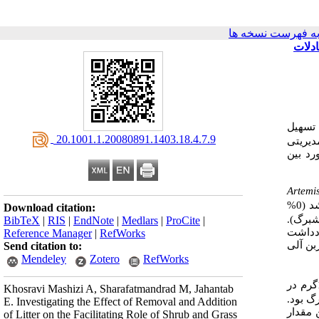
ه فهرست نسخه ها
ادلات
 تسهیل
‎ 20.1001.1.20080891.1403.18.4.7.9
دیریتی
رد بین
Artemi
(0%
Download citation:
رگ). در 5 پلات هم نیمی از مقدار لاشبرگ جمع‌آوری شده به پلات اضافه شد (50% لاشبرگ).
BibTeX
|
RIS
|
EndNote
|
Medlars
|
ProCite
|
ب یاددداشت
Reference Manager
|
RefWorks
بن
آلی
Send citation to:
Mendeley
Zotero
RefWorks
108گرم در
Khosravi Mashizi A, Sharafatmandrad M, Jahantab
اشبرگ بود.
E. Investigating the Effect of Removal and Addition
شترین مقدار
of Litter on the Facilitating Role of Shrub and Grass