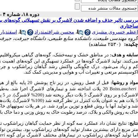
دوره ۱۸، شماره ۴ - ( ۱۱-۱۴۰۳ )
بررسی تاثیر حذف و اضافه شدن لاشبرگ بر نقش تسهیلاتی گونه‌های بوت
ساختاری
اعظم خسروی مشیزی
،
محسن شرافتمندراد
،
اسفندیار
گروه مهندسی طبیعت، دانشکده منابع طبیعی، دانشگاه جیرفت، جیرف
چکیده:
(۲۵۳۰ مشاهده)
ابقه و هدف:
در مناطق خشک و نیمه‌خشک،
گونه‌های گیاهی میکرواقلیم
می‌کنند.
تولید لاشبرگ گونه‌ها در عملکرد تسهیگری این گونه‌های اهمیت زی
کم و زیاد می‌شود. درک چگونگی واکنش رشد گیاهان زیراشکوب و چرخه م
اکوسیستم مرتعی و تغییرات آب و هوایی و مدیریتی کمک کند.
واد و روش­ها:
قبل از فصل رویش، در زیر تاج پوشش 20 پایه بالغ از هر
aucher
Boiss.
20 پلات انداخته شد و تیمارهای لاشبرگ اجرا شد. به‌طوریکه برای هر گونه، در 5 پلات تمام لاشبرگ از سطح پلات جمع‌آوری شد
5 پلات هم به عنوان پلات کنت
د و تولید آنها با روش قطع و توزین برآورد شد. در هر پلات نمونه­های
خا
خاک
به
روش
والکی
و بلاک، درصد رطوبت خاک به روش وزنی و دما خاک با ا
تایج:
نتایج نشان داد عملکرد سه گونه از نظر حمایت گیاهان زیراشکوب ت
تر مربع دارای بیشترین مقدار تولید گونه‌های زیراشکوب بود. بیشترین تو
ما تولید گونه‌های زیراشکوب در تیمارهای مختلف لاشبرگ برای گونه
eri