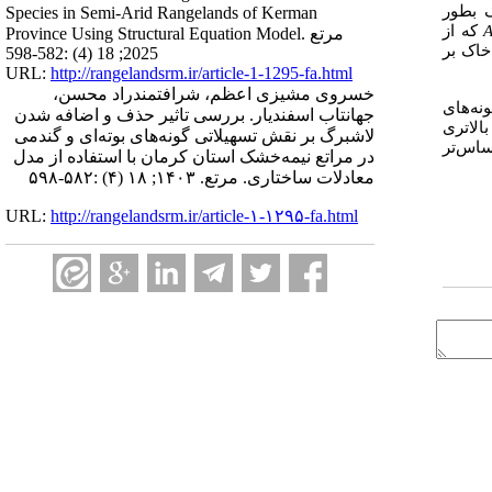
 بطور
Species in Semi-Arid Rangelands of Kerman
A
که از
Province Using Structural Equation Model. مرتع
خاک بر
2025; 18 (4) :582-598
URL:
http://rangelandsrm.ir/article-1-1295-fa.html
خسروی مشیزی اعظم، شرافتمندراد محسن،
ه‌های
جهانتاب اسفندیار. بررسی تاثیر حذف و اضافه شدن
الاتری
لاشبرگ بر نقش تسهیلاتی گونه‌های بوته‌ای و گندمی
ساس‌تر
در مراتع نیمه‌خشک استان کرمان با استفاده از مدل
معادلات ساختاری. مرتع. ۱۴۰۳; ۱۸ (۴) :۵۸۲-۵۹۸
URL:
http://rangelandsrm.ir/article-۱-۱۲۹۵-fa.html