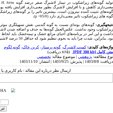
ولید گونه‌های زیراشکوب در تیمار لاشبرگ صفر درصد گونه
H. hirta
م
عنی‌داری کاهش و با افزایش لاشبرگ بطور معنی‌داری افزایش یافته بو
ونه‌های تثبیت کننده نیتروژن است، بیشترین تاثیر را بر گونه‌های زیراشک
گونه های زیراشکوب تاثیر معنی‌داری دارد (
05/0
p <
).
تیجه­گیری:
گونه‌های بوته‌ای نسبت به گونه گندمی نقش تسهیلگری موثر
یراشکوب وجود نداشت. عکس‌العمل گونه‌ها به
حذف و اضافه شدن لاشبر
داشت و این امر در برنامه‌های احیای مراتع خشک و نیمه‌خشک باید لحاظ
بود. بنابراین، شدت چرا باید به نحوی تنظیم شود که حداقل 50 درصد لاشبرگ گونه گون در اکوسیستم باقی بماند.
واژه‌های کلیدی:
کمیت لاشبرگ
،
گونه پرستار
،
کربن خاک
،
گونه لگوم
متن کامل
[PDF 388 kb]
(۸۶۵ دریافت)
نوع مطالعه:
پژوهشي
| موضوع مقاله:
تخصصي
دریافت: 1403/8/8 | پذیرش: 1403/9/25 | انتشار: 1403/11/10
ارسال نظر درباره این مقاله : نام کاربری ی