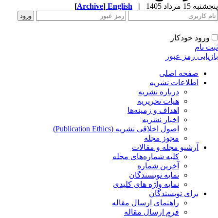
پنجشنبه 15 مرداد 1405
|
English
]
Archive
[
ورود خودکار
ثبت نام
بازیابی رمز عبور
صفحه اصلی
اطلاعات نشریه
درباره نشریه
هیات تحریریه
اهداف و زمینه‌ها
اخبار نشریه
اصول اخلاقی نشریه (Publication Ethics)
مجوز مجله
آرشیو مجله و مقالات
کلیه شماره‌های مجله
آخرین شماره
نمایه نویسندگان
نمایه واژه های کلیدی
برای نویسندگان
راهنمای ارسال مقاله
فرم ارسال مقاله