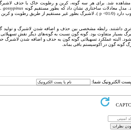
شاهده شد. برای هر سه گونه، کربن و رطوبت خاک با حذف لاشبرگ
د. مدل معادلات ساختاری نشان داد که بطور مستقیم گونه
. gossypinus
وب دار
د
(01/0
p <
). لاشبرگ بطور غیر مستقیم از طریق رطوبت و کربن 
تری داشتند.
رابطه مشخصی بین حذف و اضافه شدن لاشبرگ و تولید گون
گ بسیار متفاوت بود.
گونه گون نسبت به گونه‌های دیگر نقش تسهیلاتی ب
 شود. البته عملکرد تسهیلاتی گونه گون به حذف و اضافه شدن لاشبرگ ح
ا پست الکترونیک شما: