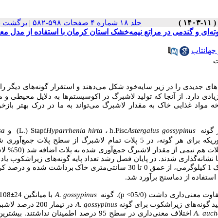
جلد ۱۸ شماره ۴ صفحات ۵۹۸-۵۸۲
|
برگشت ب
ه‌ای و گندمی در مراتع نیمه‌خشک استان کرمان با استفاده از مدل مع
 جهانتاب
ت
‌های جدیدی را در زیر سایه‌خود شکل می‌دهند و استقرار گونه‌های دیگر را
ادی دارد. از آنجا که تولید لاشبرگ در اکوسیستم‌ها به دلایل محیطی و م
واد غذایی خاک به مقدار لاشبرگ می‌تواند به ما در درک بهتر بازخو
گونه
Astergalus gossypinus
Fisc
h.
،
Hyparrhenia hirta
(L.) Stapf
و
sa
لاشبرگ) و بر روی لاشبرگ 5 پلات دیگر ریخته شد (200% لاشب
رل در نظر گرفته شد (100% لاشبرگ). پلات‌ها نشانه‌گذاری شدند. در پایان فصل رشد تعداد پایه گونه‌های زیراشکو
ک
1
کیلوگرمی،
از
عمق
0 تا
30
سانتی
متری خاک
برداشت
شده و درصد کر
ستفاده از دماسنج برآورد شد.
فاوت معنی‌داری داشت (
05/0
p <
). گونه
A. gossypinus
با میانگین 24
±
لید گونه‌های زیراشکوب برای گونه
A. gossypinus
در تیمار 200 درصد ل
A. auch
اختلاف معنی‌داری در سطح 95 درصد اطمینان نداشتند. بی