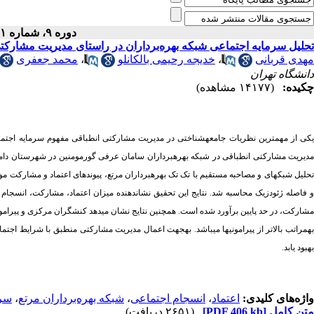
دوره ۹، شماره ۱ - ( ۴-۱۳۹۴ )
تحلیل سرمایه اجتماعی شبکه بهره‌برداران در راستای مدیریت مشارکت
مهدی قربانی
،
خدیجه رحیمی بالکانلو
،
محمد جعفری
دانشگاه تهران
چکیده:
(۱۴۱۷۷ مشاهده)
یکی از مهم­ترین نظریات جامعه­شناختی در مدیریت مشارکتی انطباقی مفهوم سرمایه اجتما
مدیریت مشارکتی انطباقی در شبکه بهره­برداران سامان عرفی گورمومنین در شهرستان دامغان
تحلیل شبکه­ای و مصاحبه مستقیم با تک تک بهره­برداران مرتع، پیوندهای اعتماد و مشارکت 
 فاصله ژئودزیک محاسبه شد. نتایج این تحقیق نشان­دهنده میزان اعتماد، مشارکت، انسجام
مشارکت، در حد پایین برآورد شده است. هم­چنین نتایج نشان می­دهد کنشگران مرکزی و پیر
به­مراتب بالاتر از پیرامونی­ها می­باشد. به­جهت اعمال مدیریت مشارکتی منطبق با شرایط اج
بهبود یابد.
واژه‌های کلیدی:
اعتماد
،
انسجام اجتماعی
،
شبکه بهره‌برداران مرتع
،
سرم
متن کامل
[PDF 406 kb]
(۲۶۵۱ دریافت)