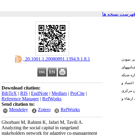
فهرست نسخه ها
‎ 20.1001.1.20080891.1394.9.1.8.1
ی نمودن
نامه­های
ازه شبکه
عتماد و
Download citation:
ان مرکزی
BibTeX
|
RIS
|
EndNote
|
Medlars
|
ProCite
|
Reference Manager
|
RefWorks
ارتقاء و
Send citation to:
Mendeley
Zotero
RefWorks
Ghorbani M, Rahimi K, Jafari M, Tavili A.
Analyzing the social capital in rangeland
stakeholders network for adaptive co-management