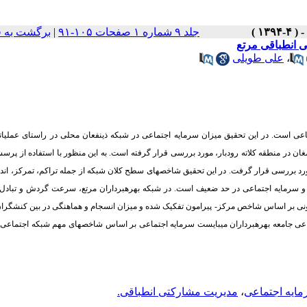
جلد ۹ شماره ۱ صفحات ۱۰۵-۹۱
|
برگشت به 
ی انطباقی مرتع
،
علی طویلی
عی است. در این تحقیق میزان سرمایه اجتماعی در شبکه ذینفعان محلی در راستای عملیات
 در منطقه کلاته رودبار، مورد بررسی قرار گرفته است. به این منظور با استفاده از پرسش
مورد بررسی قرار گرفت. در این تحقیق شاخص­های سطح کلان شبکه از جمله تراکم، تمرکز، اند
 و سرمایه اجتماعی
در حد ضعیف است. در شبکه بهره­برداران مرتع، سرعت گردش و تبادل ا
امونی بر اساس شاخص مرکز- پیرامون تفکیک شده و میزان انسجام و هماهنگی در بین کنشگر
تماعی جامعه بهره­برداران می­بایست سرمایه اجتماعی بر اساس شاخص­های مهم شبکه اجتماعی، 
ایه اجتماعی
،
مدیریت مشارکتی انطباقی.