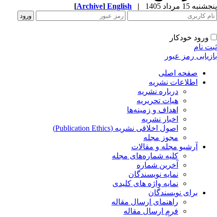
پنجشنبه 15 مرداد 1405
|
English
]
Archive
[
ورود خودکار
ثبت نام
بازیابی رمز عبور
صفحه اصلی
اطلاعات نشریه
درباره نشریه
هیات تحریریه
اهداف و زمینه‌ها
اخبار نشریه
اصول اخلاقی نشریه (Publication Ethics)
مجوز مجله
آرشیو مجله و مقالات
کلیه شماره‌های مجله
آخرین شماره
نمایه نویسندگان
نمایه واژه های کلیدی
برای نویسندگان
راهنمای ارسال مقاله
فرم ارسال مقاله