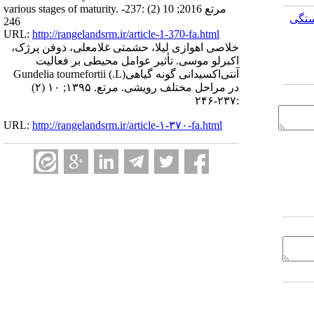
various stages of maturity. مرتع 2016; 10 (2) :237-
ستگی
246
URL:
http://rangelandsrm.ir/article-1-370-fa.html
خلاصی اهوازی لیلا، حشمتی غلامعلی، ذوفن پرژک،
اکبرلو موسی. تأثیر عوامل محیطی بر فعالیت
آنتی‌اکسیدانی گونه گیاهی(L.) Gundelia tournefortii
در مراحل مختلف رویشی. مرتع. ۱۳۹۵; ۱۰ (۲)
:۲۳۷-۲۴۶
URL:
http://rangelandsrm.ir/article-۱-۳۷۰-fa.html