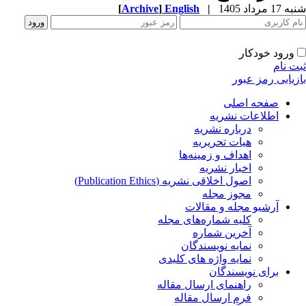
شنبه 17 مرداد 1405
|
English
]
Archive
[
ورود خودکار
ثبت نام
بازیابی رمز عبور
صفحه اصلی
اطلاعات نشریه
درباره نشریه
هیات تحریریه
اهداف و زمینه‌ها
اخبار نشریه
اصول اخلاقی نشریه (Publication Ethics)
مجوز مجله
آرشیو مجله و مقالات
کلیه شماره‌های مجله
آخرین شماره
نمایه نویسندگان
نمایه واژه های کلیدی
برای نویسندگان
راهنمای ارسال مقاله
فرم ارسال مقاله