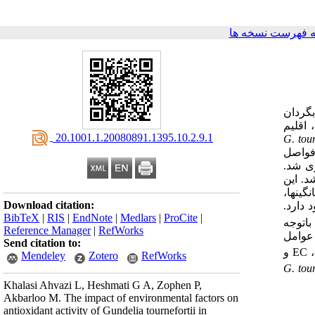
 فهرست نسخه ها
بگردان
 اقلیم
‎ 20.1001.1.20080891.1395.10.2.9.1
G. tour
 با فواصل
ن با متانول 80 درصد عصاره­گیری شد.
شد.
این
ین­ها،
Download citation:
 دارد.
BibTeX
|
RIS
|
EndNote
|
Medlars
|
ProCite
|
باتوجه
Reference Manager
|
RefWorks
 عوامل
Send citation to:
،
EC
و
Mendeley
Zotero
RefWorks
G. tour
Khalasi Ahvazi L, Heshmati G A, Zophen P,
Akbarloo M. The impact of environmental factors on
antioxidant activity of Gundelia tournefortii in