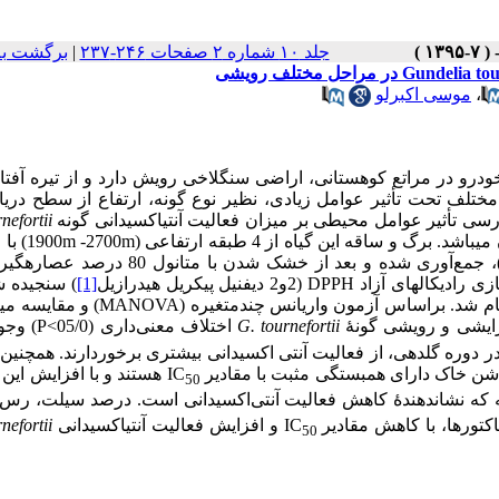
جلد ۱۰ شماره ۲ صفحات ۲۴۶-۲۳۷
|
برگشت به
،
موسی اکبرلو
ودرو در مراتع کوهستانی، اراضی سنگلاخی رویش دارد و از تیره آفتا
ختلف تحت تأثیر عوامل زیادی، نظیر نوع گونه، ارتفاع از سطح دریا،
سی تأثیر عوامل محیطی بر میزان فعالیت آنتی­اکسیدانی گونه
nefortii
می­باشد.
برگ و ساقه این گیاه از 4 طبقه ارتفاعی (
m
2700-
m
1900)
200 متر ارتفاع و در سه دوره رشد (دوره رویشی، گلدهی و بذردهی)، جمع‌آوری شده و بعد از خشک شد
ی رادیکال­های آزاد
DPPH
(2و2 دی­فنیل پیکریل هیدرازیل
[1]
) سنجیده 
جام شد. براساس آزمون واریانس چندمتغیره
(MANOVA)
و مقایسه میانگ
زایشی و رویشی گونۀ
G. tournefortii
اختلاف معنی‌داری (05/0
(P<
وجود
شن خاک دارای همبستگی مثبت با مقادیر
IC
هستند و با افزایش این
50
ه که نشان­دهندۀ کاهش فعالیت آنتی‌اکسیدانی است. درصد سیلت، رس
اکتورها، با کاهش مقادیر
IC
و افزایش فعالیت آنتی­اکسیدانی
nefortii
50