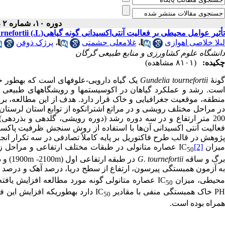
دوره ۱۰، شماره ۲ - ( ۷-۱۳۹۵ )
تأثیر عوامل محیطی بر فعالیت آنتی‌اکسیدانی گونه گیاهی(L.) Gundelia tournefortii در مراحل مختلف رویشی
لیلا خلاصی اهوازی
،
غلامعلی حشمتی
،
پرژک ذوفن
دانشگاه علوم کشاورزی و منابع طبیعی گرگان
چکیده:
(۸۱۰۱ مشاهده)
ونۀ
Gundelia tournefortii
یک گیاه دارویی-علوفه­ای است که به­طور خ
ست.
رشد و عملکرد گیاهان در اکوسیستم­ها و رویشگاه­های طبیعی م
نطقه، موقعیت جغرافیایی و خاک قرار دارد.
هدف از این مطالعه، برر
ر مراحل مختلف رویشی و در مراتع اشترانکوه از توابع استان لرستان 
عالیت آنتی اکسیدانی آن‌ها با استفاده از روش سنجش
ظرفیت پاک­ساز
ژوهش در قالب طرح فاکتوریل بر پایه کاملاً تصادفی در سه تکرار ان
یزان
[2]
IC
عصاره متانولی در طبقات مختلف ارتفاعی و مراحل 
50
رگ­ و ساقه
G. tournefortii
در طبقه ارتفاعی اول (
m
2100-
m
1900) و در دوره گلدهی، از فعالیت آنتی اکسیدانی بیشتری برخوردارند. همچنین
ه آزمون همبستگی پیرسون، ارتفاع از سطح دریا، درصد آهک و درصد 
حیطی،
میزان
IC
عصاره متانولی گونه مورد مطالعه افزایش یافت
50
P
خاک همبستگی منفی با مقادیر
IC
دارد به­طوری­که افزایش این ف
50
همراه بوده است.