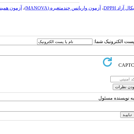
 آزاد DPPH
،
آزمون واریانس چندمتغیره (MANOVA)
،
آزمون همب
ا پست الکترونیک شما:
به نویسنده مسئول