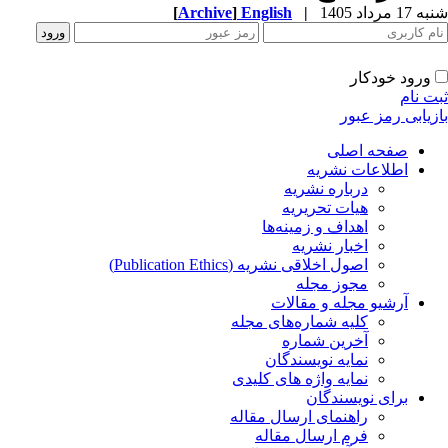
شنبه 17 مرداد 1405
|
English
]
Archive
[
ورود خودکار
ثبت نام
بازیابی رمز عبور
صفحه اصلی
اطلاعات نشریه
درباره نشریه
هیات تحریریه
اهداف و زمینه‌ها
اخبار نشریه
اصول اخلاقی نشریه (Publication Ethics)
مجوز مجله
آرشیو مجله و مقالات
کلیه شماره‌های مجله
آخرین شماره
نمایه نویسندگان
نمایه واژه های کلیدی
برای نویسندگان
راهنمای ارسال مقاله
فرم ارسال مقاله