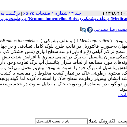
جلد ۱۳ شماره ۱ صفحات ۷۵-۶۵
|
برگشت به 
اثرات تراکم گیاه و تنش خشکی بر پتانسیل آب برگ یونجه (.Medicago sativa L) و علف پشمکی (.s Boiss
حمدرضا مصدقی
یونجه (.
Medicago sativa
L
) و علف پشمکی (.
Bromus tomentellus
ss
هان به‌صورت فاکتوریل در قالب طرح بلوک کامل تصادفی و در چهار 
اجرا شد. 18 تیمار شامل 3 ترکیب کشت به‌صورت خالص و مخلوط، دو سطح تراکم گیاهی (2 و 4 تایی) و سه سطح آبیاری (تن
لف پشمکی میزان پتانسیل آب برگ در تمامی تیمارها با افزایش شدت تن
نه‌های مورد مطالعه از لحاظ میزان پتانسیل آب برگ تفاوت وجود دارد
ش پتانسیل آب برگ خود را نسبت به یونجه بیش‌تر تحمل می‌کند و م
 خاک، محتوی رطوبتی خاک در تیمار کشت مخلوط در مقایسه با کشت
افشان بیش‌تر رطوبت سطح خاک را استفاده کرده اما گونه یونجه 
ن دو گونه در استفاده از رطوبت خاک، به دلیل تفاوت در حجم توسعه
ند.
ابت.
ا پست الکترونیک شما: