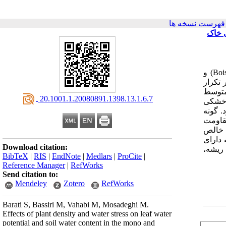
فهرست نسخه ها
Bromus tomentellu) و رطوبت وزنی خاک
Boi
) و
تکرار
ش خشکی کم، متوسط
‎ 20.1001.1.20080891.1398.13.1.6.7
ش خشکی
. گونه
قاومت
 خالص
دارای
Download citation:
 ریشه،
BibTeX
|
RIS
|
EndNote
|
Medlars
|
ProCite
|
Reference Manager
|
RefWorks
Send citation to:
Mendeley
Zotero
RefWorks
Barati S, Bassiri M, Vahabi M, Mosadeghi M.
Effects of plant density and water stress on leaf water
potential and soil water content in the mono and