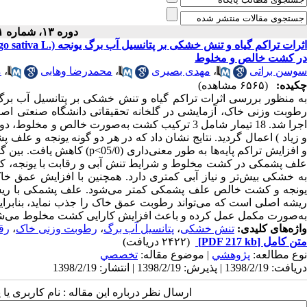
دوره ۱۳، شماره ۱ - ( ۲-۱۳۹۸ )
در کشت خالص و مخلوط
سوسن براتی
،
مهدی بصیری
،
محمدرضا وهابی
،
م
چکیده:
(۶۵۶۵ مشاهده)
ه منظور بررسی اثرات تراکم گیاه و تنش خشکی بر پتانسیل آب برگ 
رطوبت وزنی خاک، آزمایشی در گلخانه تحقیقاتی دانشگاه صنعتی اصف
و زیاد ) اعمال گردید. نتایج نشان داد که در هر دو گونه یونجه و ع
 افزایش تراکم پایه‌ها به طور معنی‌داری (05/0
p<
) کاهش یافت. بین گو
علف پشمکی در کشت مخلوط و شرایط تنش آبی و رقابت با یونجه، کاه
به خشکی بیش‌تر و نیاز آبی کمتری دارد. همچنین با افزایش عمق
یونجه و کشت خالص علف پشمکی کمتر می‌شود. علف پشمکی با ریشه 
ریشه اصلی است که می‌تواند رطوبت عمق خاک را جذب نماید، بنابرای
به‌صورت مکمل عمل کرده و باعث افزایش کارایی کشت مخلوط می‌شو
واژه‌های کلیدی:
تنش خشکی
،
پتانسیل آب برگ
،
رطوبت وزنی خاک
،
رق
متن کامل
[PDF 217 kb]
(۲۴۲۲ دریافت)
نوع مطالعه:
پژوهشي
| موضوع مقاله:
تخصصي
دریافت: 1398/2/19 | پذیرش: 1398/2/19 | انتشار: 1398/2/19
ارسال نظر درباره این مقاله : نام کاربری ی