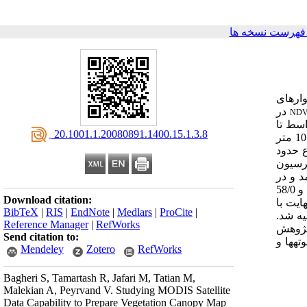
فهرست نسخه ها
اره­ای
در
NDV
اسط تا
‎ 20.1001.1.20080891.1400.15.1.3.8
به منظور ایجاد همبستگی بین درصد تاج پوشش گیاهی و داده­های ماهواره­ای، داده­های 160 پلات (10×10 متر
 حدود
گرسیون
 و در
به‌ترتیب دارای ضرایب همبستگی معادل 63/0 و 58/0
Download citation:
ایت با
BibTeX
|
RIS
|
EndNote
|
Medlars
|
ProCite
|
 50-30 درصد و بیشتر از 50 درصد تهیه شد.
Reference Manager
|
RefWorks
یج این پژوهش
Send citation to:
ه­ها و
Mendeley
Zotero
RefWorks
Bagheri S, Tamartash R, Jafari M, Tatian M,
Malekian A, Peyrvand V. Studying MODIS Satellite
Data Capability to Prepare Vegetation Canopy Map