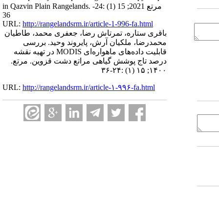
in Qazvin Plain Rangelands. مرتع 2021; 15 (1) :24-
36
URL:
http://rangelandsrm.ir/article-1-996-fa.html
باقری ستاره، تمرتاش رضا، جعفری محمد، طاطیان
محمدرضا، ملکیان آرش، پایروند وحید. بررسی
قابلیت داده‌های ماهواره‌ای MODIS در تهیه نقشه
درصد تاج پوشش گیاهی مراتع دشت قزوین. مرتع.
۱۴۰۰; ۱۵ (۱) :۲۴-۳۶
URL:
http://rangelandsrm.ir/article-۱-۹۹۶-fa.html