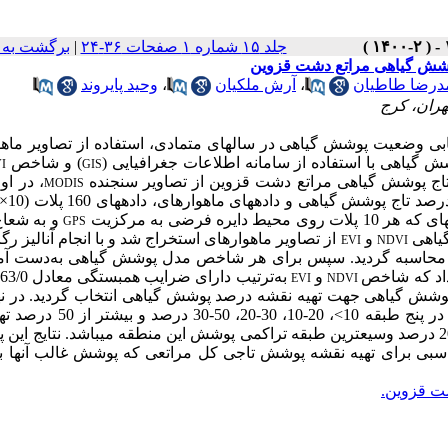
جلد ۱۵ شماره ۱ صفحات ۳۶-۲۴
|
برگشت به 
درضا طاطیان
،
آرش ملکیان
،
وحید پایروند
هران، کرج
بی
وضعیت
پوشش
گیاهی
در
سال­های متمادی،
استفاده
از
تصاویر
ماهو
گیاهی با استفاده از سامانه اطلاعات جغرافیایی (
) و شاخص
I
GIS
تاج پوشش گیاهی مراتع دشت قزوین از تصاویر سنجنده
، در او
MODIS
فرضی به مرکزیت
و به شعاع
GPS
و
از تصاویر ماهواره­ای استخراج شد و با انجام آنالیز ر
EVI
NDVI
ی محاسبه گردید. سپس برای هر شاخص مدل پوشش گیاهی به‌دست آمد
داد که شاخص
و
EVI
NDVI
پوشش گیاهی جهت تهیه نقشه درصد پوشش گیاهی انتخاب گردید. در نه
نقشه درصد پوشش گیاهی در پنج طبقه 10>، 20-10، 30-20،
نتایج این مطالعه نشان داد که پوشش گیاهی با درصد تاج پوشش10 تا 20 درصد وسیع­ترین طبقه تراکمی پوشش این منطقه می­باشد. نتا
ناسبی برای تهیه نقشه پوشش تاجی کل مراتعی که پوشش غالب آنها بوت
 قزوین.