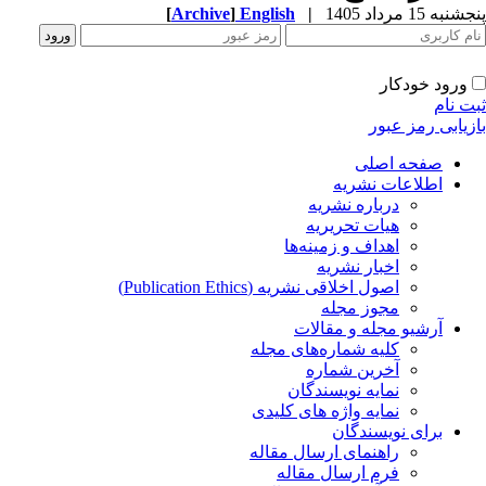
پنجشنبه 15 مرداد 1405
|
English
]
Archive
[
ورود خودکار
ثبت نام
بازیابی رمز عبور
صفحه اصلی
اطلاعات نشریه
درباره نشریه
هیات تحریریه
اهداف و زمینه‌ها
اخبار نشریه
اصول اخلاقی نشریه (Publication Ethics)
مجوز مجله
آرشیو مجله و مقالات
کلیه شماره‌های مجله
آخرین شماره
نمایه نویسندگان
نمایه واژه های کلیدی
برای نویسندگان
راهنمای ارسال مقاله
فرم ارسال مقاله