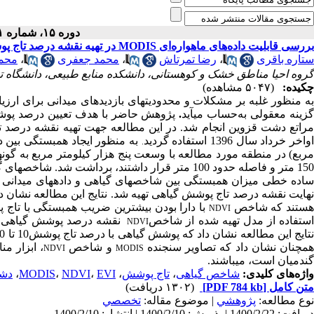
دوره ۱۵، شماره ۱ - ( ۲-۱۴۰۰ )
بررسی قابلیت داده‌های ماهواره‌ای MODIS در تهیه نقشه درصد تاج پوشش گیاهی مراتع دشت قزوین
ستاره باقری
،
رضا تمرتاش
،
محمد جعفری
،
محم
گروه احیا مناطق خشک و کوهستانی، دانشکده منابع طبیعی، دانشگاه ت
چکیده:
(۵۰۴۷ مشاهده)
ه
منظور
غلبه
بر
مشکلات
و
محدودیت­های
بازدیدهای میدانی
برای
ارزیا
زینه
معقولی
به‌حساب می­آید
.
پژوهش حاضر با هدف تعیین درصد پوشش 
راتع دشت قزوین انجام شد. در این مطالعه جهت تهیه نقشه درصد 
واخر خرداد سال
1396
استفاده
گردید
.
ربع) در منطقه مورد مطالعه با وسعت پنج هزار کیلومتر مربع به گونه­ای که هر 10 پلات روی محیط دایره 
15 متر و فاصله حدود 100 متر قرار داشتند، برداشت شد. شاخص­های گیاهی
ساده خطی میزان همبستگی بین شاخص­های گیاهی و داده­های میدان
هایت نقشه درصد تاج پوشش گیاهی تهیه شد. نتایج این مطالعه نشان 
ستند که شاخص
با دارا بودن بیشترین ضریب همبستگی با تاج 
NDVI
ستفاده از مدل تهیه شده از شاخص
NDVI
مچنان نشان داد که تصاویر سنجنده
و شاخص
، ابزار م
NDVI
MODIS
گندمیان است، می­باشند.
واژه‌های کلیدی:
شاخص گیاهی
،
تاج پوشش
،
EVI
،
NDVI
،
MODIS
،
دشت
متن کامل
[PDF 784 kb]
(۱۳۰۲ دریافت)
نوع مطالعه:
پژوهشي
| موضوع مقاله:
تخصصي
دریافت: 1400/2/22 | پذیرش: 1400/2/10 | انتشار: 1400/2/10