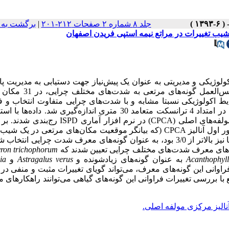
جلد ۸ شماره ۲ صفحات ۲۱۲-۲۰۱
|
برگشت به 
شیب تغییرات در مراتع نیمه استپی فریدن اصفهان
ژیکی و مدیریتی به عنوان یک پیش‌نیاز جهت دستیابی به مدیریت پای
اکوسیستم‌های مرتعی مطرح است. این مطالعه با هدف بررسی عکس‌الع
یط اکولوژیکی نسبتا مشابه و با شدت‌های چرایی متفاوت انتخاب و ف
گونه‌های گیاهی در هر مکان مطالعاتی با استفاده از روش قدم نقطه در امتداد 4 ترانسکت متعامد 30 متری اندازه‌گیری شد. 
مولفه‌های اصلی (
CPCA
) در نرم افزار آماری
ISPD
رج‌بندی شدند. بر
ر اول آنالیز
CPCA
(که بیانگر موقعیت مکان‌های مرتعی در یک شیب 
بود)، گونه‌های با مقدار شاخص پذیرش بالاتر از 5/0 که ضریب تبیین آنها نیز بالاتر از 3/0 بود، به عنوان گونه‌های معرف شدت چرایی
ron trichophorum
Acanthophyl
به عنوان گونه‌های زیاد‌شونده و
Astragalus verus
و
ia
اوانی این گونه‌های معرف، می‌تواند گویای تغییرات مثبت و منفی در
 بررسی تغییرات فراوانی این گونه‌های گیاهی می‌توانند راهکارهای م
نالیز مرکزی مولفه اصلی.