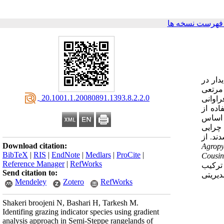
فهرست نسخه ها
دار در
مل گونه‌های مرتعی به شدت‌های مختلف چرایی، در 31 مکان مرتعی
‎ 20.1001.1.20080891.1393.8.2.2.0
راوانی
داده‌ها با استفاده از
 اساس
چرایی
 انتخاب شدند. از
Download citation:
Agropy
BibTeX
|
RIS
|
EndNote
|
Medlars
|
ProCite
|
Cousin
Reference Manager
|
RefWorks
 ترکیب
Send citation to:
دیریتی
Mendeley
Zotero
RefWorks
Shakeri broojeni N, Bashari H, Tarkesh M.
Identifing grazing indicator species using gradient
analysis approach in Semi-Steppe rangelands of