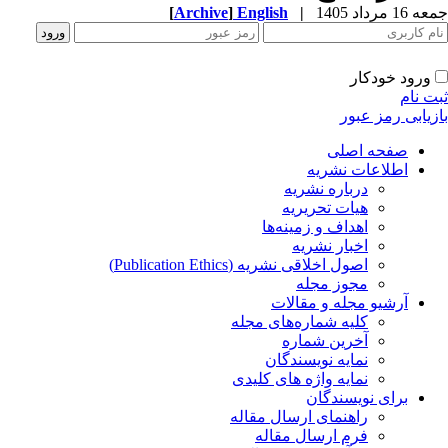
جمعه 16 مرداد 1405
|
English
]
Archive
[
ورود خودکار
ثبت نام
بازیابی رمز عبور
صفحه اصلی
اطلاعات نشریه
درباره نشریه
هیات تحریریه
اهداف و زمینه‌ها
اخبار نشریه
اصول اخلاقی نشریه (Publication Ethics)
مجوز مجله
آرشیو مجله و مقالات
کلیه شماره‌های مجله
آخرین شماره
نمایه نویسندگان
نمایه واژه های کلیدی
برای نویسندگان
راهنمای ارسال مقاله
فرم ارسال مقاله