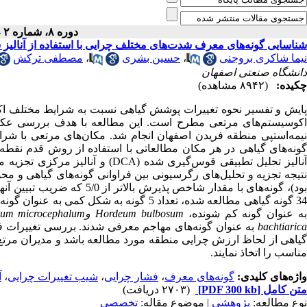
دوره ۸، شماره ۲ - ( ۶-۱۳۹۳ )
شناسایی گونه‌های معرف شدت‌های مختلف چرایی با استفاده از آنالیز 
نیما شاکری بروجنی
،
حسین بشری
،
مصطفی ترکش
دانشگاه صنعتی اصفهان
چکیده:
(۸۹۴۲ مشاهده)
ایش و تفسیر نحوه تغییرات پوشش گیاهی
نسبت به شرایط مختلف اکولو
نیمه‌استپی منطقه فریدن اصفهان انجام شد. مکان‌های مرتعی با شرا
نالیز تحلیل تطبیقی قوس‌گیری شده (
DCA
) و آنالیز مرکزی تجزیه‌ 
تیجه‌ تجزیه و تحلیل‌های رگرسیونی بین فراوانی گونه‌های گیاهی و محو
3 گونه‌ گیاهی مطالعه شده، تعداد 5 گونه‌ به شکل کمی به عنوان گونه‌های معرف شدت‌های مختلف چرایی تعیین شدند که
ه عنوان گونه کم شونده،
Hordeum bulbosum
و
lum microcephalum
bachtiarica
به عنوان گونه‌های مهاجم معرفی شدند. بررسی تغییرات فر
گیاهی از لحاظ ارزش چرایی منطقه مورد مطالعه باشد و مدیران مرتع با
مناسب را اتخاذ نمایند.
واژه‌های کلیدی:
گونه‌های معرف
،
فشار چرایی
،
شیب تغییرات چرایی
،
آ
متن کامل
[PDF 300 kb]
(۲۷۰۳ دریافت)
نوع مطالعه:
پژوهشي
| موضوع مقاله:
تخصصي