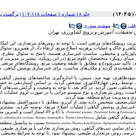
جلد ۱۸ شماره ۱ صفحات ۱۱۸-۱۰۲
|
برگشت به
قلی
،
مهشید سوری
 تحقیقات، آموزش و ترویج کشاورزی، تهران
ریت رویشگاه‌‌های مرتعی است. با توجه به روش‌‌های مرتعداری، این امکا
هی و خاک و عملیات پرهزینه اصلاح مرتع، ارتقاء داد.
از همین‌‌رو، سئوا
اکولوژیکی و محیطی، مناسب غنی‌‌سازی هستند. پاسخ به سئوال مطرح، ن
بنای رویکرد متخصصان علوم مرتع (در این رویکرد، بیشتر بر
مدیریت چ
 تاکید نمی‌‌شود
)
و مطابق با
طبقه وضعیت مرتع، رویشگاه‌‌های مرتعی
طبقه‌‌بندی گردید و
مکان‌‌های مناسب، برای غنی‌‌سازی پوشش گیاهی،
س نمودظاهری، تهیه شد. سپس
، با اندازه‌‌گیری شاخصه‌‌های پوشش گیاهی
کس، توسط روش چهارفاکتوری، مشخص گردید.
بر اساس امتیازدهی به خص
ختلف، تعیین گردید. در گام بعد، با توجه به وضعیت و گرایش تیپ‌‌های گ
است، روش مرتعداری و نوع سیستم‌‌ چرایی یا در صورت لزوم عملیات ا
یزی و مدیریت مراتع منطقه، تهیه گردید.
لی‌‌ضعیف تشخیص داده نشد. از این‌‌رو، مطابق با دستورالعمل پیشنهادی
ت غنی‌‌سازی پوشش گیاهی (
عملیات اصلاح مرتع)
، توصیه نگردید. بیشترین 
و
،
با 45 و 49 امتیاز است و کمترین 
Perennial grasses- Perennial forbs
Perennial 
،
is
Onobrychis cornuta- Bromus tomentellus- Thymus kotschyanus
نسبت به پتانسیل منطقه،
Astragalus aureus-Thymus kotschyanus- Agropyron trichophor
،
برای تمامی تیپ‌‌های گیاهی، روش مرتعداری تعادلی یا مرتعداری طبیعی،
در 27 درصد از مراتع منطقه، می‌‌توان روش مرتعداری تعادلی و در 73 درصد، روش مرتعداری طبیعی، پیشنهاد نمود. با توجه به شرایط 