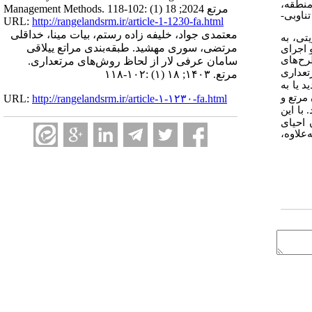
ی بررسی‌‌ها، برای 27 درصد از مراتع منطقه،
Management Methods. مرتع 2024; 18 (1) :102-118
تناوبی-
URL:
http://rangelandsrm.ir/article-1-1230-fa.html
معتمدی جواد، خلیفه زاده رستم، بیات مینا، خداقلی
تی، به
مرتضی، سوری مهشید. طبقه‌‌بندی مراتع ییلاقی
 اجرای
ح‌‌های
سامان عرفی لار از لحاظ روش‌‌های مرتعداری.
تعداری
مرتع. ۱۴۰۳; ۱۸ (۱) :۱۰۲-۱۱۸
 یا به
مرتع و
URL:
http://rangelandsrm.ir/article-۱-۱۲۳۰-fa.html
.
با‌ ‌این
 احیای
علاوه،