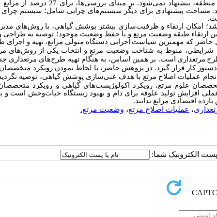
وضعیت مرتع، عملیات اصلاح مرتع یا مرتعداری مصنوعی نیز برای مراتع منطقه، پیشنهاد نمی‌‌شود. بر مبنا
تاخیری، پیشنهاد شد. مساحت پیشنهادی برای دیگر سیستم‌‌های چرایی شامل؛ سیستم چرای 
شد؛
امکان ارتقاء و ظرفیت‌سازی بیشتر پوشش گیاهی، با روش‌های مدیری
ضمن ارتقاء طبقه وضعیت مرتع و یا حفظ وضعیت موجود؛ توصیه به طراحی و
 حاضر که
مهمترین
سیاست
اجرایی
دستگاه
متولی
مراتع،
تهیه
و
اجرای
طر
ن شرایطی، منوط به
شناخت
وضعیت
مرتع
و
انتخاب
یکی
از
روش‌‌های
مر
رح
مرتعداری
است
.
بر همین اساس، به هنگام تهیه طرح‌‌های مرتعداری جدید
ستور کار قرار گیرد.
در پژوهش حاضر، با لحاظ نمودن رویکرد متخصصان 
انجام عملیات اصلاح مرتع با هدف غنی‌‌سازی پوشش گیاهی، توصیه نگردید
تخصصان علوم مرتع، رویکرد اکولوژیست‌‌های گیاهی و رویکرد متخصصان
لی افزایش تولید علوفه برای دام و بهبود زیستگاه حیات‌‌وحش است و به‌‌
ازده اقتصادی مراتع بدانند.
تعداری
،
عملیات اصلاح مرتع
،
وضعیت مرتع.
ا پست الکترونیک شما: