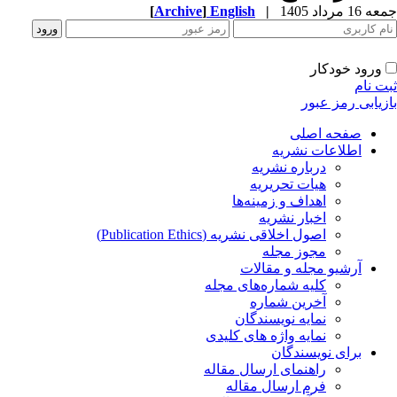
جمعه 16 مرداد 1405
|
English
]
Archive
[
ورود خودکار
ثبت نام
بازیابی رمز عبور
صفحه اصلی
اطلاعات نشریه
درباره نشریه
هیات تحریریه
اهداف و زمینه‌ها
اخبار نشریه
اصول اخلاقی نشریه (Publication Ethics)
مجوز مجله
آرشیو مجله و مقالات
کلیه شماره‌های مجله
آخرین شماره
نمایه نویسندگان
نمایه واژه های کلیدی
برای نویسندگان
راهنمای ارسال مقاله
فرم ارسال مقاله