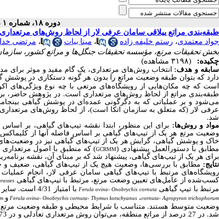
دوره ۱۸، شماره ۱ - ( ۵-۱۴۰۳ )
طبقه‌‌بندی مراتع ییلاقی سامان عرفی لار از لحاظ روش‌‌های مرتعداری
جواد معتمدی
،
رستم خلیفه زاده
،
مینا بیات
،
مرتضی خدا
بخش تحقیقات مرتع، مؤسسه تحقیقات جنگل‌ها و مراتع کشور، سازمان
چکیده:
(۳۱۹۸ مشاهده)
ابقه و هدف:
انتخاب روش‌های مرتعداری، یک گام مفید و موثر برای مدی
ارد که بتوان طبقه وضعیت مراتع را بدون هر گونه دستکاری در پوشش گیا
است که چه مکان‌‌هایی از رویشگاه‌‌های مرتعی با چه نوع ویژگی‌‌های 
بقه‌‌بندی مراتع از
لحاظ روش‌‌های مرتعداری
است. در پژوهش حاضر، بر م
ی‌‌شود و بر عملیاتی که به دگرگونی عمده‌‌‌ای در پوشش گیاهی بینجامد،
رفی لار (که متعلق به سازمان اتکا است)،
از
لحاظ روش‌‌های مرتعداری، 
شد.
مواد و روش‌‌ها:
برای این منظور، ابتدا نقشه تیپ‌‌های گیاهی، بر اسا
ضعیت مرتع هر یک از تیپ‌‌های گیاهی بر اساس فاصله آنها از کلیما
خاک و پوشش گیاهی، گرایش هر یک از تیپ‌‌های گیاهی نیز در وضعیت‌‌های م
طابق با دستورالعمل پیشنهادی (
)
که منطبق با اصول مرتعداری 
GCRMM
برای هر یک از تیپ‌‌های گیاهی، پیشنهاد شد که بر مبنای آن، نقشه برنامه‌‌ر
تایج:
مطابق با بررسی‌‌ها، وضعیت هیچ یک از تیپ‌‌های گیاهی،
ضعیف و خی
ویشگاه‌‌های مرتبط با تیپ‌‌های‌ گیاهی سامان عرفی لار، انجام عملیا
سب‌‌شده از عامل‌‌‌های تعیین وضعت مرتع، مرتبط با تیپ‌‌های گیاهی
grasses
رتبط با تیپ گیاهی
با امتیاز 4/31 است. سایر تیپ‌‌های گیاهی شامل
Ferula ovina- Onobrychis cornuta
،
و
um
Ferula ovina- Onobrychis cornuta- Thymus kotschyanus
cornuta- Agropyron trichophoru
ضعیت متوسط هستند.
متناسب با شرایط محیطی و طبقه وضعیت مرتع
د.