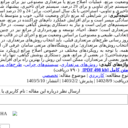
سیستم چرای تناوبی و برای 29 درصد، سیستم چرای 
تاخیری و تناوبی- استراحتی با یک سال استراحت، برابر؛ 24 و 20 درصد است.
تیجه‌‌گیری:
در شرایطی که مرتع دارای وضعیت عالی، خوب و متوسط با
ادگی میسر است و
برای افزایش عملکرد دام‌‌های چراکننده در مرتع، 
یستم‌‌های چرایی است و نیاز به دستکاری پوشش گیاهی نیست.
در حال
رتعداری
است؛ حفظ، احیاء، توسعه و بهره‌‌برداری
از
مراتع نیز در چنی
تعادلی،
طبیعی
و
مصنوعی) بر
اساس
وضعیت
مرتع و
اجرای آن
در
قالب
ط
وز رسانی طرح‌های مرتعداری قبلی، باید انتخاب
روش‌‌های مرتعداری، در د
نتخاب
روش‌‌های مرتعداری
؛ برای رویشگاه‌‌های مرتعی سامان عرفی لار، 
‌‌همه، با توجه به رویکردهای مختلف در خصوص اصلاح مراتع (رویکرد م
بوم‌‌شناختی)؛ در بعضی از مراتع، هنوز دستکاری پوشش گیاهی، تنها راه عم
هنوز بعضی از مرتعداران، ممکن است این روش را بهترین راه برای افزایش ب
واژه‌های کلیدی:
روش‌‌های مرتعداری
،
سیستم‌‌های چرایی
،
طرح‌‌های مر
متن کامل
[PDF 498 kb]
(۷۹۰ دریافت)
نوع مطالعه:
كاربردي
| موضوع مقاله:
تخصصي
دریافت: 1402/8/9 | پذیرش: 1403/2/2 | انتشار: 1403/5/10
ارسال نظر درباره این مقاله : نام کاربری ی