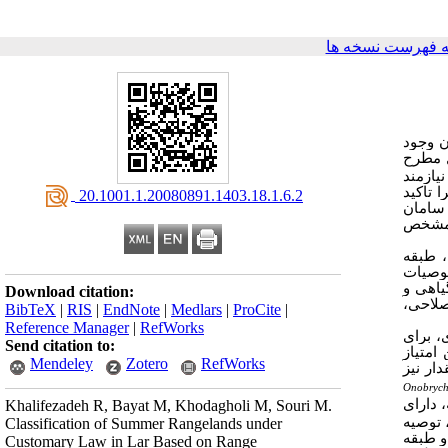
 فهرست نسخه ها
ن وجود
ل مطرح
یازمند
را
تاکید
‎ 20.1001.1.20080891.1403.18.1.6.2
 سامان
 مشخص
، طبقه
وصیات
یاهی و
Download citation:
صلاحی،
BibTeX
|
RIS
|
EndNote
|
Medlars
|
ProCite
|
Reference Manager
|
RefWorks
، برای
Send citation to:
امتیاز
Mendeley
Zotero
RefWorks
مقدار نیز
Onobrych
 دارای
Khalifezadeh R, Bayat M, Khodagholi M, Souri M.
 توصیه
Classification of Summer Rangelands under
محیطی و طبقه
Customary Law in Lar Based on Range