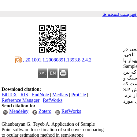
فهرست نسخه ها
می در
تاجی،
‎ 20.1001.1.20080891.1393.8.2.4.2
­دار با
Sample
که بین
سنگ و
ن است که
Download citation:
وش
S.P.
BibTeX
|
RIS
|
EndNote
|
Medlars
|
ProCite
|
 نرم­
Reference Manager
|
RefWorks
 مورد
Send citation to:
Mendeley
Zotero
RefWorks
Ghanbaryan G, Teyeb A. Application of Sample
Point software for estimation of soil cover comparing
to ocular estimation method in semi-steppe