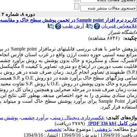
دوره ۸، شماره ۲ - ( ۶-۱۳۹۳ )
کاربرد نرم افزار Sample point در تخمین پوشش سطح خاک و مقایسه آن با روش برآورد چشمی در مراتع نیمه استپی فارس
غلامعباس قنبریان
،
آرش طیب
دانشگاه شیراز
چکیده:
(۸۷۴۶ مشاهده)
ژوهش حاضر با هدف بررسی قابلیت­های نرم­افزار
Sample point
در بر
راتع نیمه استپی حوزه دشت ارژن واقع در غرب استان فارس انجا
اشبرگ، سنگ و سنگریزه و خاک بدون پوشش به روش برآورد چشمی
ابلیت نصب دوربین در ارتفاع دو متری، تصاویر با کیفیت 8 مگاپیکسل تهیه شد. در مرحله ستادی نیز با استفاده از نرم افزار
S.P.
) طبقه­بندی تصاویر انجام گردید. زمان صرف شده در هر روش به
مامی ویژگی­های سطح خاک برآورد شده در دو روش
O.E
و
S.P.
همبستگ
نگریزه و خاک بدون پوشش در روش
O.E.
با روش
S.P.
دت زمان صرف شده در مرحله صحرایی و همچنین زمان کل در رو
مان ستادی بیشتری را به خود اختصاص می­دهد. به­طور کلی نتایج این
فزار
Sample Point
برای برآورد پوشش سطح خاک است و می­تواند به ع
ستفاده قرار گیرد.
واژه‌های کلیدی:
عکسبرداری دیجیتال زمینی
،
برآورد چشمی
،
پوشش س
متن کامل
[PDF 336 kb]
(۲۷۸۹ دریافت)
نوع مطالعه:
پژوهشي
| موضوع مقاله:
تخصصي
دریافت: 1394/9/16 | پذیرش: 1394/9/16 | انتشار: 1394/9/16