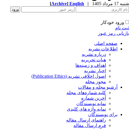
شنبه 17 مرداد 1405
|
English
]
Archive
[
ورود خودکار
ثبت نام
بازیابی رمز عبور
صفحه اصلی
اطلاعات نشریه
درباره نشریه
هیات تحریریه
اهداف و زمینه‌ها
اخبار نشریه
اصول اخلاقی نشریه (Publication Ethics)
مجوز مجله
آرشیو مجله و مقالات
کلیه شماره‌های مجله
آخرین شماره
نمایه نویسندگان
نمایه واژه های کلیدی
برای نویسندگان
راهنمای ارسال مقاله
فرم ارسال مقاله