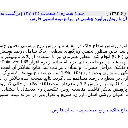
جلد ۸ شماره ۲ صفحات ۱۳۶-۱۲۷
|
برگشت به 
آورد پوشش سطح خاک در مقایسه با روش رایج و سنتی تخمین چش
م شد. بدین منظور تخمین ویژگی­های سطحی خاک شامل درصد پوشش 
 (
O.E.
) انجام شد. به­طور همزمان نیز با استفاده از پلات­ نمونه­گیر پایه
 Point
ver. 1.65
 تفکیک مراحل صحرایی و ستادی نیز ثبت شد. نتایج نشانگر آن است 
ی معنی­داری وجود دارد (
P&le 0.05
). بین درصد تاج پوشش، لاشبرگ، 
تفاوت معنی­داری در سطح 5 درصد مشاهده نمی گردد. نتایج بدست آمده بیانگر آ
ش
O.E.
بیشتر از روش
S.P.
و معنی­دار است (
P&le0.01
). در حالی که ر
 پژوهش بیانگر قابلیت مناسب روش عکسبرداری دیجیتال با استفاده از
نوان روشی آسان، ارزان، سریع و تکرار­پذیر در مراتع نیمه استپی
طح خاک
،
مراتع نیمه‌استپی
،
استان فارس.