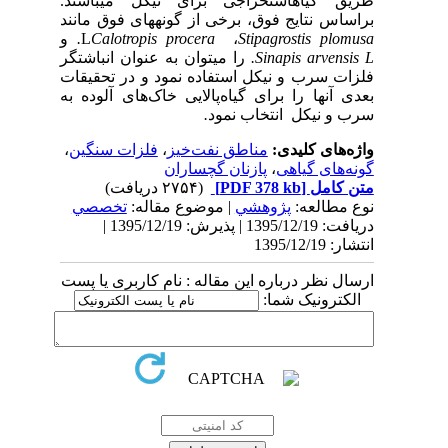
اه­استخراجی برای نیکل می­باشند.
تایج فوق، برخی از گونه­های فوق مانند
Stipagrostis
،
Calotropis procera
L
.
و
Sinapis a
.
را می­توان به عنوان انباشتگر
ب و نیکل استفاده نمود و در تحقیقات
ا را برای گیاه‌پالایی خاک‌های آلوده به
کل انتخاب نمود
.
 کلیدی:
مناطق نفت‌خیز
،
فلزات سنگین
،
 گیاهی
،
پازنان گچساران
ل
[PDF 378 kb]
(۲۷۵۴ دریافت)
عه:
پژوهشي
| موضوع مقاله:
تخصصي
دریافت: 1395/12/19 | پذیرش: 1395/12/19 |
ر درباره این مقاله : نام کاربری یا پست
نیک شما: