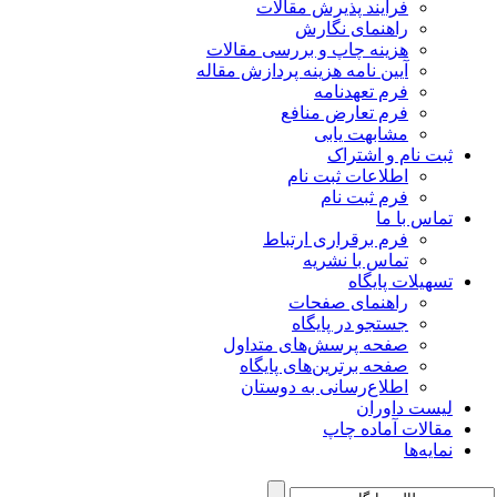
پذیرش مقالات
 نگارش
اپ و بررسی مقالات
ه هزینه پردازش مقاله
دنامه
رض منافع
یابی
راک
 ثبت نام
 نام
راری ارتباط
 نشریه
ی صفحات
ر پایگاه
رسش‌های متداول
ترین‌های پایگاه
سانی به دوستان
چاپ