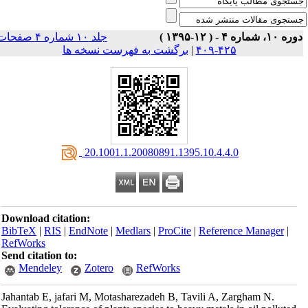
جلد ۱۰ شماره ۴ صفحات
|
برگشت به فهرست نسخه ها
‎ 20.1001.1.20080891.1395.10.
Download citation:
BibTeX
|
RIS
|
EndNote
|
Medlars
|
ProCite
|
Refe
RefWorks
Send citation to:
Mendeley
Zotero
RefWorks
Jahantab E, jafari M, Motasharezadeh B, Tavili A