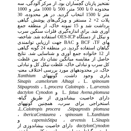
پازنان گچساران بود. از مرکز آلودگی، سه
محدوده 0 تا 500 متر، 500 تا 1000 متر و 1000
، 30
های پوشش گیاهی
 خاک، از منطقه جمع
 برای اندازه
گیری فلزات سنگین سرب
ز دستگاه
ICP
-
OES
استفاده شد. شاخص­
BCF
و
BAC
جهت ارزیابی توانمندی
گیاهان استفاده گردید. در منطقه 24 گونه گیاهی
12 خانواده جمع آوری و شناسایی شد. نتایج
 مقایسه میانگین نشان داد بین غلظت
 تبادلی خاک، غلظت نیکل کل و تبادلی
محدوده­های مورد بررسی اختلاف معنی­
جود داشت. گونه­های
Xanthium
Sinapis
،
camelorum
Alhagi
، ‌
L.
Stipagrostis
،
L.
procera
Calotropis
،
L
‌،
Avena
fatua
L.
و
Cynodon
dactylon
اصیت بیش­اندوزی از طریق گیاه­
جی برای سرب، همچنین گونه­های
،
L.
Calotropis procera
،
Stipagrostis
،
iberica
Centaurea
،
spinosum
L.
X
L
arvensis
‌،
Stipa
capensis
و
dactylon
دارای خاصیت بیش­اندوزی از