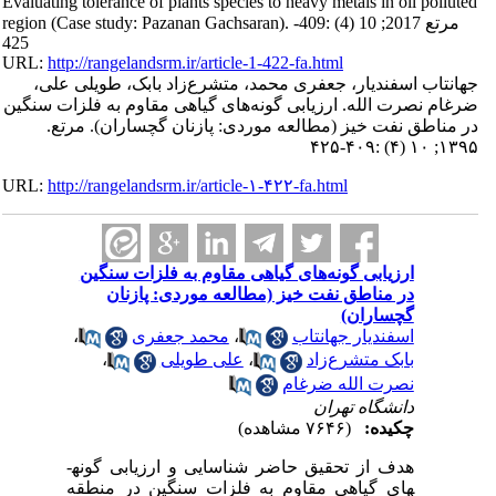
Evaluating tolerance of plants species to heavy met
region (Case study: Pazanan Gachsaran). مرتع 2017; 10 (4) :409-
425
URL:
http://rangelandsrm.ir/article-1-422-fa.html
، جعفری محمد، متشرع‌زاد بابک، طویلی علی،
 ارزیابی گونه‌های گیاهی مقاوم به فلزات سنگین
 (مطالعه موردی: پازنان گچساران). مرتع.
URL:
http://rangelandsrm.ir/article-۱-۴۲۲-fa.html
گونه‌های گیاهی مقاوم به فلزات سنگین
 نفت خیز (مطالعه موردی: پازنان
)
 جهانتاب
،
محمد جعفری
،
رع‌زاد
،
علی طویلی
،
له ضرغام
تهران
(۷۶۴۶ مشاهده)
هدف از تحقیق حاضر شناسایی و ارزیابی گونه­
هی مقاوم به فلزات سنگین در منطقه