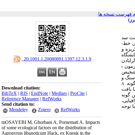
 فهرست نسخه ها
ست سد
ر طول خط­
یزه و
مایشگاه
‎ 20.1001.1.20080891.1397.12.3.1.9
رایادن
آزمون
t
 تشخیص
سنگ و
گونه
A.
Download citation:
­هایی با بافت
BibTeX
|
RIS
|
EndNote
|
Medlars
|
ProCite
|
را برای رویش این گونه
Reference Manager
|
RefWorks
فیایی،
Send citation to:
ا توجه
Mendeley
Zotero
RefWorks
mOSAYEBI M, Ghorbani A, Pornemati A. Impacts
of some ecological factors on the distribution of
Agropyron libanoticum Hack. ex Kneuk in the