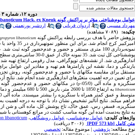
دوره ۱۲، شماره ۳ - ( ۸-۱۳۹۷ )
عوامل بوم‌شناختی مؤثر بر پراکنش گونه Agropyron libanoticum Hack. ex Kneuk. (مطالعه موردی: مراتع بالادست سد امیرکبیر، استان البرز)
مهرداد مسیبی
،
اردوان قربانی
،
اردشیر پورنعمتی
چکیده:
(۷۰۸۹ مشاهده)
ژوهش حاضر با هدف بررسی رابطه پراکنش گونه
gropyron libanoticum
امیرکبیر کرج ان
مونه‌برداری 100 متری مستقر و حضور و عدم‌حضور گونه ثبت شد. علاوه بر این تاج پوشش و تراکم گونه به­همراه عمق خاک، سنگ و
وشش­تاجی کل ثبت شد.
35 نمونه خاک از عمق 
اندازه­گیری شد. از نقشه‌های توپوگرافی، مدل رقومی ارتفاع تهیه شد
بارندگی و دما، نقشه این پارامترها هم تهیه و مقادیر این عوامل برا
مستقل برای مقایسه مکان­های با حضور و عدم‌حضور گونه، روش تجزیه
رای تعیین درجه اهمیت متغیّرهای اندازه­گیری شده انجام شد. نتایج آ
نگریزه و ماده آلی (05/0
) در مکان­های حضور و عدم‌حضور گونه ت
p<
libanoticu
فراهم می­کند. نتایج آنالیز تشخیص نشان داد با توجه به درجه اهمیت 
سنگریزه، فسفر، رس، عمق خاک، تاج پوشش کل، ماده آلی و شن از عوامل
به نتایج به‌دست آمده این گونه مناسب کشت در مراتع کوهستانی با شیب­ه
واژه‌های کلیدی:
عوامل بوم‌شناسی
،
عوامل رویشگاهی
،
n libanoticum
متن کامل
[PDF 573 kb]
(۳۰۰۶ دریافت)
نوع مطالعه:
پژوهشي
| موضوع مقاله:
تخصصي
دریافت: 1397/9/9 | پذیرش: 1397/9/9 | انتشار: 1397/9/9