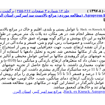
جلد ۱۲ شماره ۳ صفحات ۲۶۶-۲۵۵
|
برگشت به
با عوامل پستی و بلندی، اقلیم و خاک در مراتع
بالاد
Hack. ex Kneuck.
A
جام شد. برای این منظور نمونه­برداری در 35 واحد یا سیمای‌ منظر انجام شد. در هر مکان، ده پلات یک متر مربعی د
سنگر
0-30 سانتی‌متری سطح خاک برداشت و خصوصیات رس، لوم و شن، فسفر و ماده آلی در آز
 و از آن نقشه ارتفاع، شیب، جهت جغرافیایی تهیه و پس از استخراج گ
ی هر یک از مکان­ها مشخص شد. تجزیه و تحلیل داده­ها با استفاده از 
 خوشه­ای برای گروه­بندی مکان­ها بر اساس عوامل محیطی و آنالیز
زمون
نشان داد که متغیّرهای ارتفاع، بارندگی و میانگین دما (01/0
)
و 
p<
t
فاوت معنی­داری داشتند. با توجه به نتایج حاصل از تجزیه خوشه­ای 
به ارتفاع 1850 تا 2600 متر، بارش 500 تا 680 میلی­متر و دمای 7 تا 11 درجه سانتی­گراد سازگاری بیشتری داشت. این گیاه خاک
متوسط و عمق کمتر همراه با سنگریزه را بیشتر می­پسندد. ماده آلی 5/0 تا 1 درصد و فسفر 5/3 تا 5/5 پی­پی­ام شرایط بهتری 
به ترتیب بارندگی، ارتفاع، دمای میانگین، شیب، خاک لومی، جهات جغرا
 تأثیرگذار در انتشار این گونه در مکان­های مورد مطالعه هستند. ب
ای تند و خاک‌های کم­عمق می­باشد.
Hack. ex Kneuck. Agropyro
،
مراتع سد امیر کبیر
،
استان البرز.