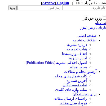
شنبه 17 مرداد 1405
|
English
]
Archive
[
ورود خودکار
ثبت نام
بازیابی رمز عبور
صفحه اصلی
اطلاعات نشریه
درباره نشریه
هیات تحریریه
اهداف و زمینه‌ها
اخبار نشریه
اصول اخلاقی نشریه (Publication Ethics)
مجوز مجله
آرشیو مجله و مقالات
کلیه شماره‌های مجله
آخرین شماره
نمایه نویسندگان
نمایه واژه های کلیدی
برای نویسندگان
راهنمای ارسال مقاله
فرم ارسال مقاله