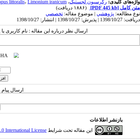
واژه‌های کلیدی:
رگرسیون لجستیک
،
Limonium iranicum
،
pus littoralis
متن کامل
[PDF 445 kb]
(۱۸۸۶ دریافت)
نوع مطالعه:
پژوهشي
| موضوع مقاله:
تخصصي
دریافت: 1398/10/27 | پذیرش: 1398/10/27 | انتشار: 1398/10/27
ارسال نظر درباره این مقاله : نام کاربری ی
ارسال پیام 
بازنشر اطلاعات
این مقاله تحت شرایط
 International License