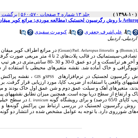
جلد ۱۳ شماره ۴ صفحات ۵۷۰-۵۶۰
|
برگشت ب
مدلسازی پراکنش مکانی دو گونه‌ Limonium iranicum و Aeluropus littoralis با روش رگرسیون لجستیک (مطالعه موردی: مراتع کویر میقا
،
علی‌اشرف جعفری
،
کیومرث سفیدی
دبیلی، اردبیل
و
در مراتع اطراف کویر میقان ا
(Gouan) Parl.
Aeluropus littoralis
(Bornm.) 
نمونه‌برداری به‌صورت تصادفی-سیستماتیک در قالب پلات‌های 2 تا 4 متر مر
هر پلات، تراکم و تاج‌پوشش گونه‌ها ثبت شد. نمونه‌برداری خاک از اول و آخر هر ترانسکت و از دو عمق 0-30 و 30 -
توپوگرافی
و
خاک
آماده شد.
نقشه‌ متغیرهای محیطی با استفاده از 
وش رگرسیون لجستیک در نرم‌افزارهای
و
، نقشه پراکنش 
GIS
SPSS
قشه­های واقعی با استفاده از ضریب کاپا، مورد ارزیابی قرار گرفت. ب
ند، متغیرهای آهک
و
سیلت عمق دوم و شن عمق اول خاک بودند و مهم
ک و ارتفاع از سطح دریا بوده است. همچنین میزان تطابق نقشه­های پی
برای رویشگاه گونه‌
در سطح خیلی
L. iranicum
وجه به نتایج روش رگرسیون لجستیک در بررسی ارتباط بین پراکنش گونه‌ها و
‌های شورروی دارد. با توجه به عوامل مشخص شده در انتشار دو گونه ب