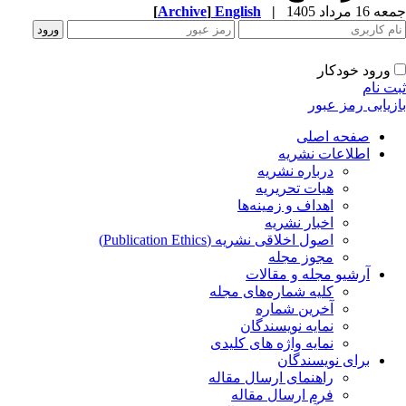
جمعه 16 مرداد 1405
|
English
]
Archive
[
ورود خودکار
ثبت نام
بازیابی رمز عبور
صفحه اصلی
اطلاعات نشریه
درباره نشریه
هیات تحریریه
اهداف و زمینه‌ها
اخبار نشریه
اصول اخلاقی نشریه (Publication Ethics)
مجوز مجله
آرشیو مجله و مقالات
کلیه شماره‌های مجله
آخرین شماره
نمایه نویسندگان
نمایه واژه های کلیدی
برای نویسندگان
راهنمای ارسال مقاله
فرم ارسال مقاله