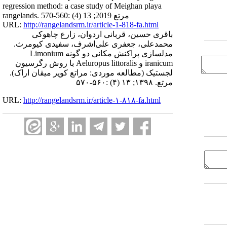
regression method: a case study of Meighan playa
rangelands. مرتع 2019; 13 (4) :560-570
URL:
http://rangelandsrm.ir/article-1-818-fa.html
باقری حسین، قربانی اردوان، زارع چاهوکی
محمدعلی، جعفری علی‌اشرف، سفیدی کیومرث.
مدلسازی پراکنش مکانی دو گونه‌ Limonium
iranicum و Aeluropus littoralis با روش رگرسیون
لجستیک (مطالعه موردی: مراتع کویر میقان اراک).
مرتع. ۱۳۹۸; ۱۳ (۴) :۵۶۰-۵۷۰
URL:
http://rangelandsrm.ir/article-۱-۸۱۸-fa.html