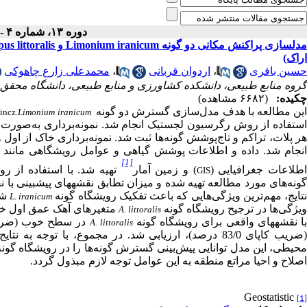
دوره ۱۳، شماره ۴ - ( ۱۰-۱۳۹۸ )
اراک)
حسین باقری
،
اردوان قربانی
،
محمدعلی زارع چاهوکی
گروه منابع طبیعی، دانشکده کشاورزی و منابع طبیعی، دانشگاه محقق ار
چکیده:
(۶۶۸۲ مشاهده)
ین مطالعه با هدف مدل‌سازی گسترش دو گونه‌
Lincz
.
Limonium iranicum
ستفاده از روش رگرسیون لجستیک انجام شد.
نجام شد. داده و اطلاعات
پوشش
گیاهی
و
عوامل
رویشگاهی مانند
[1]
طلاعات جغرافیایی (
) و زمین آمار
تهیه شد. با استفاده از ر
GIS
ونه‌های مورد مطالعه تهیه
شده و میزان تطابق نقشه­های پیش­بینی با ن
تایج، مهم‌ترین ویژگی‌هایی که باعث تفکیک رویشگاه‌ گونه‌
شد
L. iranicum
یژگی‌ها در ترجیح رویشگاه‌ گونه‌
متغیرهای آهک عمق اول
خا
A. littoralis
ا نقشه­های واقعی برای رویشگاه گونه‌
در سطح خوب (ضریب کاپای 65/0 درصد) و 
A. littoralis
(ضریب کاپای 83/0 درصد)، ارزیابی شد. در مجموع، با ت
محیطی، این مدل توانایی پیش‌بینی گسترش گونه‌ها را در رویشگاه گونه
اصلاح و احیا مراتع منطقه به این عوامل توجه لازم مبذول گردد.
Geostatistic
[1]