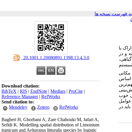
ه فهرست نسخه ها
ن
راک با
بعی صورت گرفته و در
‎ 20.1001.1.20080891.1398.13.4.3.0
80 سانتی‌متری در هر تیپ گیاهی،
سیستم
مکانی
ر اساس
‌ترین
Download citation:
ش‌بینی
BibTeX
|
RIS
|
EndNote
|
Medlars
|
ProCite
|
 خوب
Reference Manager
|
RefWorks
 عوامل
Send citation to:
اید در
Mendeley
Zotero
RefWorks
Bagheri H, Ghorbani A, Zare Chahouki M, Jafari A,
Sefidi K. Modelling spatial distribution of Limonium
iranicum and Aeluropus littoralis species by logistic