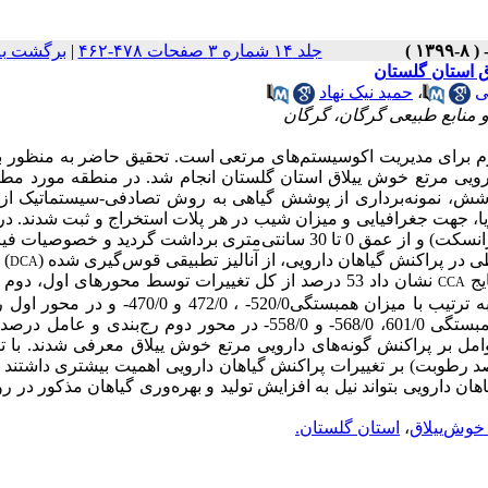
جلد ۱۴ شماره ۳ صفحات ۴۷۸-۴۶۲
|
برگشت به
ق استان گلستان
ی
،
حمید نیک نهاد
و منابع طبیعی گرگان، گرگان
م
برای
مدیریت
اکوسیستم‌های
مرتعی است. تحقیق حاضر به منظور 
ارویی مرتع خوش ییلاق استان گلستان انجام شد. در منطقه مورد مطا
 پوشش، نمونه‌برداری از پوشش گیاهی به روش تصادفی
-
سیستماتیک از
ا، جهت جغرافیایی و میزان شیب در هر پلات استخراج و ثبت شدند. در 
خاک در مرکز 3 پلات (ابتدا، وسط و انتهای هر ترانسکت) و از عمق 0 تا 30 سانتی‌متری برداشت گردید و خ
 در پراکنش گیاهان دارویی، از آنالیز تطبیقی قوس‌گیری شده (
) 
DCA
یج
نشان داد 53 درصد از کل تغییرات توسط محور‌های اول، دو
CCA
قابل توجیه است. عوامل جهت جغرافیایی، ماده ‌آلی و میزان فسفر به ترتیب با میزان همبستگی520/0- ،‌ 
عامل میزان شیب، درصد رطوبت و درصد رس به ترتیب با میزان همبستگی 601/0، 568/0- و 558/0- در محور دوم رج‌بندی
موثر‌ترین عوامل بر پراکنش گونه‌های دارویی مرتع خوش ییلاق معرفی شدند. با 
د رطوبت) بر تغییرات پراکنش گیاهان دارویی اهمیت بیشتری داشتند 
ان دارویی بتواند نیل به افزایش تولید و بهره‌وری گیاهان مذکور در ر
خوش‌ییلاق
،
استان گلستان.