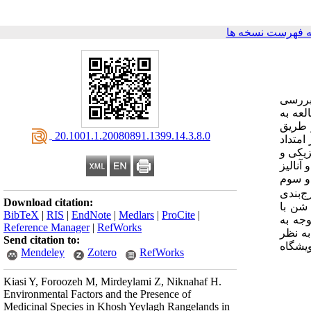
 فهرست نسخه ها
بررسی
لعه به
 طریق
‎ 20.1001.1.20080891.1399.14.3.8.0
امتداد
صوصیات فیزیکی و
و آنالیز
م و سوم
472/0 و 470/0- و در محور اول رج‌بندی
Download citation:
 و عامل درصد شن با
BibTeX
|
RIS
|
EndNote
|
Medlars
|
ProCite
|
توجه به
Reference Manager
|
RefWorks
به نظر
Send citation to:
ویشگاه
Mendeley
Zotero
RefWorks
Kiasi Y, Foroozeh M, Mirdeylami Z, Niknahaf H.
Environmental Factors and the Presence of
Medicinal Species in Khosh Yeylagh Rangelands in