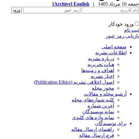
جمعه 16 مرداد 1405
|
English
]
Archive
[
ورود خودکار
ثبت نام
بازیابی رمز عبور
صفحه اصلی
اطلاعات نشریه
درباره نشریه
هیات تحریریه
اهداف و زمینه‌ها
اخبار نشریه
اصول اخلاقی نشریه (Publication Ethics)
مجوز مجله
آرشیو مجله و مقالات
کلیه شماره‌های مجله
آخرین شماره
نمایه نویسندگان
نمایه واژه های کلیدی
برای نویسندگان
راهنمای ارسال مقاله
فرم ارسال مقاله