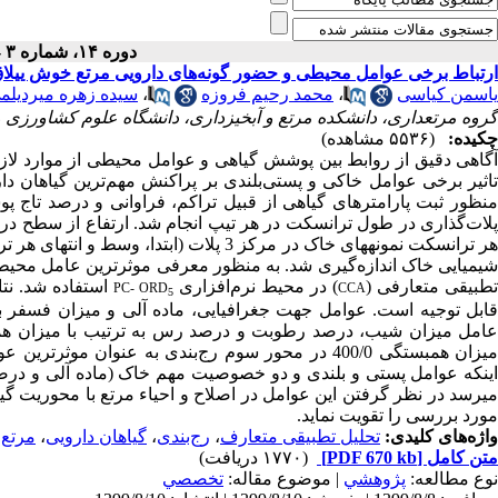
دوره ۱۴، شماره ۳ - ( ۸-۱۳۹۹ )
ارتباط برخی عوامل محیطی و حضور گونه‌های دارویی مرتع خوش ییلا
یاسمن کیاسی
،
محمد رحیم فروزه
،
سیده زهره میردیلم
گروه مرتعداری، دانشکده مرتع و آبخیزداری، دانشگاه علوم کشاورزی 
چکیده:
(۵۵۳۶ مشاهده)
گاهی
دقیق از روابط
بین
پوشش
گیاهی
و
عوامل
محیطی
از
موارد
لاز
تاثیر برخی عوامل خاکی و پستی‌بلندی بر پراکنش مهم‌ترین گیاهان د
نظور ثبت پارامتر‌های گیاهی از قبیل تراکم، فراوانی و درصد تاج
پلات‌گذاری در طول ترانسکت در هر تیپ انجام شد. ارتفاع از سطح دری
ر ترانسکت نمونه­های
یمیایی خاک اندازه‌گیری شد. به منظور معرفی موثر‌ترین عامل محیطی
طبیقی متعارفی (
) در محیط نرم‌افزاری
استفاده شد. نتا
PC- ORD
CCA
5
میزان همبستگی 400/0 در محور سوم رج‌بندی به عنوان 
اینکه عوامل پستی و بلندی و دو خصوصیت مهم‌ خاک (ماده آلی و درص
می­رسد در نظر گرفتن این عوامل در اصلاح و احیاء مرتع با محوریت گیاه
مورد بررسی را تقویت نماید.
واژه‌های کلیدی:
تحلیل تطبیقی متعارف
،
رج‌بندی
،
گیاهان دارویی
،
مرتع 
متن کامل
[PDF 670 kb]
(۱۷۷۰ دریافت)
نوع مطالعه:
پژوهشي
| موضوع مقاله:
تخصصي