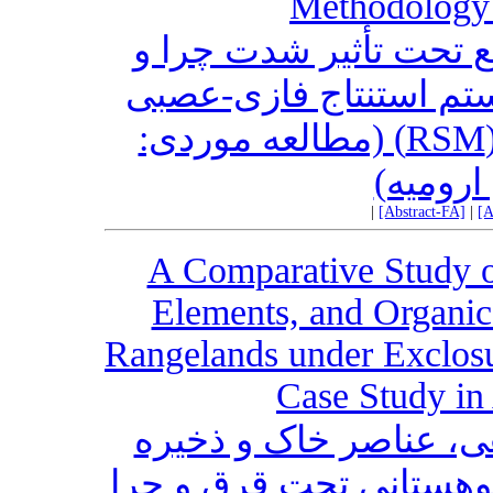
Methodology
 تحت تأثیر شدت چرا و
یستم استنتاج فازی-عصبی
(ANFIS) و روش سطح پاسخ (RSM) (مطالعه موردی:
ارومیه
|
[Abstract-FA]
|
[A
A Comparative Study of
Elements, and Organic
Rangelands under Exclos
Case Study i
، عناصر خاک و ذخیره
کوهستانی تحت قرق و چرا